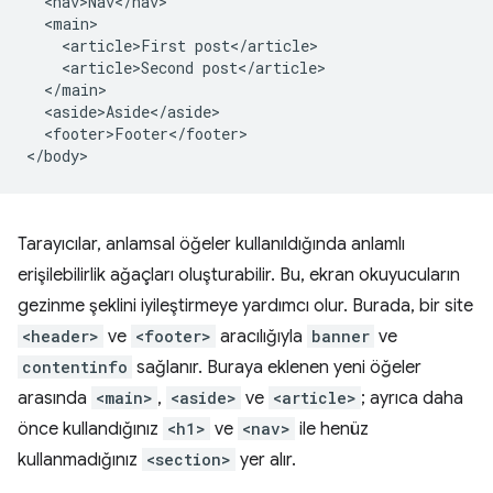
  <nav>Nav</nav>

  <main>

    <article>First post</article>

    <article>Second post</article>

  </main>

  <aside>Aside</aside>

  <footer>Footer</footer>

Tarayıcılar, anlamsal öğeler kullanıldığında anlamlı
erişilebilirlik ağaçları oluşturabilir. Bu, ekran okuyucuların
gezinme şeklini iyileştirmeye yardımcı olur. Burada, bir site
<header>
ve
<footer>
aracılığıyla
banner
ve
contentinfo
sağlanır. Buraya eklenen yeni öğeler
arasında
<main>
,
<aside>
ve
<article>
; ayrıca daha
önce kullandığınız
<h1>
ve
<nav>
ile henüz
kullanmadığınız
<section>
yer alır.