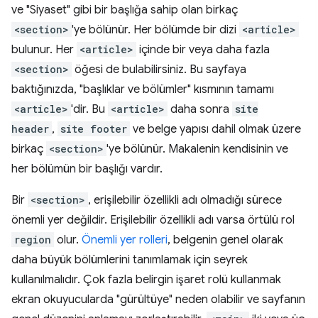
ve "Siyaset" gibi bir başlığa sahip olan birkaç
<section>
'ye bölünür. Her bölümde bir dizi
<article>
bulunur. Her
<article>
içinde bir veya daha fazla
<section>
öğesi de bulabilirsiniz. Bu sayfaya
baktığınızda, "başlıklar ve bölümler" kısmının tamamı
<article>
'dir. Bu
<article>
daha sonra
site
header
,
site footer
ve belge yapısı dahil olmak üzere
birkaç
<section>
'ye bölünür. Makalenin kendisinin ve
her bölümün bir başlığı vardır.
Bir
<section>
, erişilebilir özellikli adı olmadığı sürece
önemli yer değildir. Erişilebilir özellikli adı varsa örtülü rol
region
olur.
Önemli yer rolleri
, belgenin genel olarak
daha büyük bölümlerini tanımlamak için seyrek
kullanılmalıdır. Çok fazla belirgin işaret rolü kullanmak
ekran okuyucularda "gürültüye" neden olabilir ve sayfanın