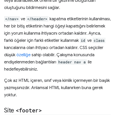
veya atlanabilecek önemli bir gezinme bloğundan
oluştuğunu bildirmesini sağlar.
</nav>
ve
</header>
kapatma etiketlerinin kullanılması,
her bir bitiş etiketinin hangi öğeyi kapattığını belirlemek
için yorum kullanma ihtiyacını ortadan kaldırır. Ayrıca,
farklı öğeler için farklı etiketler kullanmak
id
ve
class
kancalarına olan ihtiyacı ortadan kaldırır. CSS seçiciler
düşük
özelliğe
sahip olabilir. Çakışma konusunda
endişelenmeden bağlantıları
header nav a
ile
hedefleyebilirsiniz.
Çok az HTML içeren, sınıf veya kimlik içermeyen bir başlık
yazmışsınızdır. Anlamsal HTML kullanırken buna gerek
yoktur.
Site
<footer>