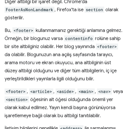
Diğer altbilgi bir işaret değil. Chrome'da
FooterAsNonLandmark
, Firefox'ta ise
section
olarak
gösterilir.
Bu,
<footer>
kullanmamanız gerektiği anlamına gelmez.
Örneğin, bir blogunuz varsa
contentinfo
rolüne sahip
bir site altbilginiz olabilir. Her blog yayınında
<footer>
da olabilir. Blogunuzun ana açılış sayfasında tarayıcı,
arama motoru ve ekran okuyucu, ana altbilginin üst
düzey altbilgi olduğunu ve diğer tüm altbilgilerin, iç içe
yerleştirildikleri yayınlarla ilgili olduğunu bilir.
<footer>
,
<article>
,
<aside>
,
<main>
,
<nav>
veya
<section>
öğesinin alt öğesi olduğunda önemli yer
olarak kabul edilmez. Yayın kendi başına görünüyorsa
işaretlemeye bağlı olarak bu altbilgi tanıtılabilir.
İletişim bilgilerini genellikle
<address>
ile sarmalanmış