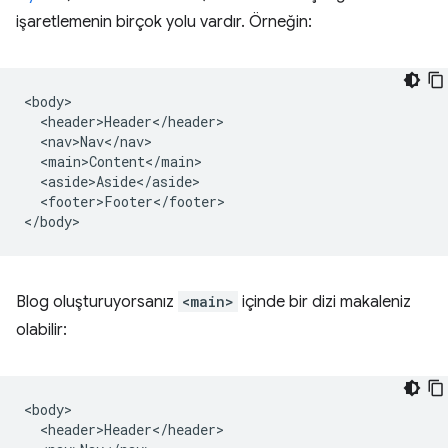
işaretlemenin birçok yolu vardır. Örneğin:
<body>

  <header>Header</header>

  <nav>Nav</nav>

  <main>Content</main>

  <aside>Aside</aside>

  <footer>Footer</footer>

Blog oluşturuyorsanız
<main>
içinde bir dizi makaleniz
olabilir:
<body>

  <header>Header</header>
