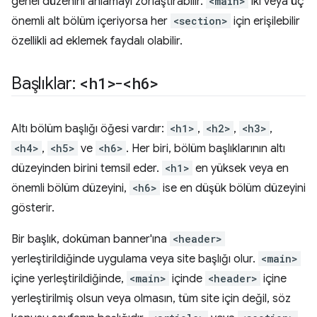
genel düzenini anlamayı zorlaştırabilir.
<main>
iki veya üç
önemli alt bölüm içeriyorsa her
<section>
için erişilebilir
özellikli ad eklemek faydalı olabilir.
Başlıklar:
<h1>
-
<h6>
Altı bölüm başlığı öğesi vardır:
<h1>
,
<h2>
,
<h3>
,
<h4>
,
<h5>
ve
<h6>
. Her biri, bölüm başlıklarının altı
düzeyinden birini temsil eder.
<h1>
en yüksek veya en
önemli bölüm düzeyini,
<h6>
ise en düşük bölüm düzeyini
gösterir.
Bir başlık, doküman banner'ına
<header>
yerleştirildiğinde uygulama veya site başlığı olur.
<main>
içine yerleştirildiğinde,
<main>
içinde
<header>
içine
yerleştirilmiş olsun veya olmasın, tüm site için değil, söz