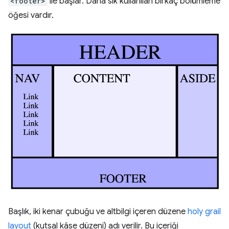
<footer>
ile başlar. Daha sık kullanılan birkaç bölümleme
öğesi vardır.
Başlık, iki kenar çubuğu ve altbilgi içeren düzene
holy grail
layout
(kutsal kâse düzeni) adı verilir. Bu içeriği