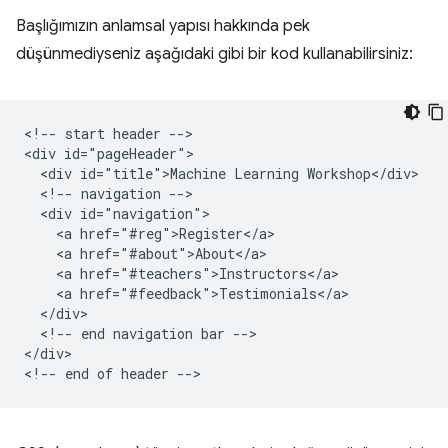
Başlığımızın anlamsal yapısı hakkında pek
düşünmediyseniz aşağıdaki gibi bir kod kullanabilirsiniz:
<!-- start header -->

<div id="pageHeader">

  <div id="title">Machine Learning Workshop</div>

  <!-- navigation -->

  <div id="navigation">

    <a href="#reg">Register</a>

    <a href="#about">About</a>

    <a href="#teachers">Instructors</a>

    <a href="#feedback">Testimonials</a>

  </div>

  <!-- end navigation bar -->

</div>
