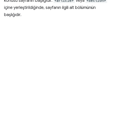
konusu sayfanın başlığıdır.
<article>
veya
<section>
içine yerleştirildiğinde, sayfanın ilgili alt bölümünün
başlığıdır.