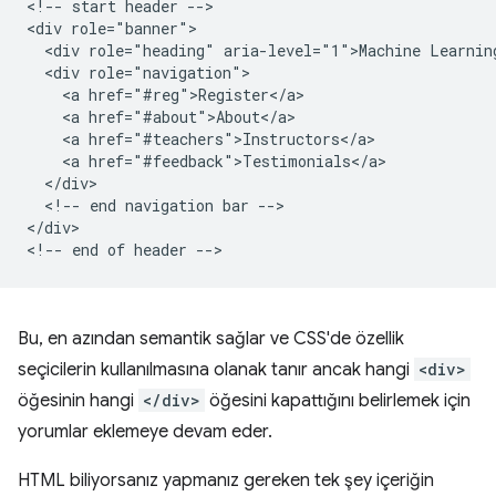
<!-- start header -->

<div role="banner">

  <div role="heading" aria-level="1">Machine Learning
  <div role="navigation">

    <a href="#reg">Register</a>

    <a href="#about">About</a>

    <a href="#teachers">Instructors</a>

    <a href="#feedback">Testimonials</a>

  </div>

  <!-- end navigation bar -->

</div>

Bu, en azından semantik sağlar ve CSS'de özellik
seçicilerin kullanılmasına olanak tanır ancak hangi
<div>
öğesinin hangi
</div>
öğesini kapattığını belirlemek için
yorumlar eklemeye devam eder.
HTML biliyorsanız yapmanız gereken tek şey içeriğin