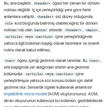
Bu, ana başlıktır.
<header>
öğesi her zaman bir dönüm
noktası değildir. İç içe yerleştirildiği yere göre farklı
anlamlara sahiptir.
<header>
üst düzey olduğunda,
role
kod bloğunda belirtmiş olabileceğiniz bir dönüm
noktası rolü olan
banner
sitesidir.
<header>
,
<main>
,
<article>
veya
<section>
içine yerleştirildiğinde
yalnızca ilgili bölümün başlığı olarak tanımlanır ve önemli
nokta olarak kabul edilmez.
<nav>
öğesi, içeriği gezinme olarak tanımlar. Bu
<nav>
,
site başlığında yer aldığından sitenin ana gezinme
bölümüdür.
<article>
veya
<section>
içine
yerleştirilmişse yalnızca söz konusu bölüm için dahili
gezinme olur. Semantik öğeler kullanarak anlamlı bir
erişilebilirlik nesne modeli
(AOM) oluşturursunuz. AOM,
ekran okuyucunun kullanıcıya bu bölümün, gezinilebilecek