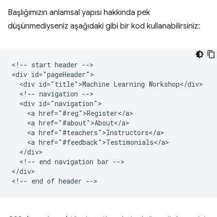
Başlığımızın anlamsal yapısı hakkında pek
düşünmediyseniz aşağıdaki gibi bir kod kullanabilirsiniz:
<!-- start header -->

<div id="pageHeader">

  <div id="title">Machine Learning Workshop</div>

  <!-- navigation -->

  <div id="navigation">

    <a href="#reg">Register</a>

    <a href="#about">About</a>

    <a href="#teachers">Instructors</a>

    <a href="#feedback">Testimonials</a>

  </div>

  <!-- end navigation bar -->

</div>
