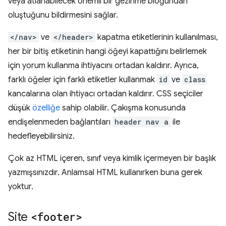
veya atlanabilecek önemli bir gezinme bloğundan
oluştuğunu bildirmesini sağlar.
</nav>
ve
</header>
kapatma etiketlerinin kullanılması,
her bir bitiş etiketinin hangi öğeyi kapattığını belirlemek
için yorum kullanma ihtiyacını ortadan kaldırır. Ayrıca,
farklı öğeler için farklı etiketler kullanmak
id
ve
class
kancalarına olan ihtiyacı ortadan kaldırır. CSS seçiciler
düşük
özelliğe
sahip olabilir. Çakışma konusunda
endişelenmeden bağlantıları
header nav a
ile
hedefleyebilirsiniz.
Çok az HTML içeren, sınıf veya kimlik içermeyen bir başlık
yazmışsınızdır. Anlamsal HTML kullanırken buna gerek
yoktur.
Site
<footer>