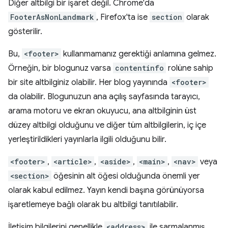
Diğer altbilgi bir işaret değil. Chrome'da
FooterAsNonLandmark
, Firefox'ta ise
section
olarak
gösterilir.
Bu,
<footer>
kullanmamanız gerektiği anlamına gelmez.
Örneğin, bir blogunuz varsa
contentinfo
rolüne sahip
bir site altbilginiz olabilir. Her blog yayınında
<footer>
da olabilir. Blogunuzun ana açılış sayfasında tarayıcı,
arama motoru ve ekran okuyucu, ana altbilginin üst
düzey altbilgi olduğunu ve diğer tüm altbilgilerin, iç içe
yerleştirildikleri yayınlarla ilgili olduğunu bilir.
<footer>
,
<article>
,
<aside>
,
<main>
,
<nav>
veya
<section>
öğesinin alt öğesi olduğunda önemli yer
olarak kabul edilmez. Yayın kendi başına görünüyorsa
işaretlemeye bağlı olarak bu altbilgi tanıtılabilir.
İletişim bilgilerini genellikle
<address>
ile sarmalanmış