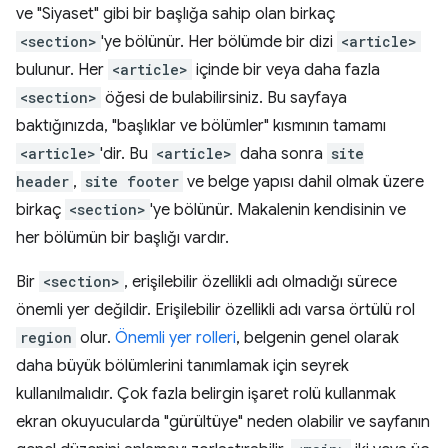
ve "Siyaset" gibi bir başlığa sahip olan birkaç
<section>
'ye bölünür. Her bölümde bir dizi
<article>
bulunur. Her
<article>
içinde bir veya daha fazla
<section>
öğesi de bulabilirsiniz. Bu sayfaya
baktığınızda, "başlıklar ve bölümler" kısmının tamamı
<article>
'dir. Bu
<article>
daha sonra
site
header
,
site footer
ve belge yapısı dahil olmak üzere
birkaç
<section>
'ye bölünür. Makalenin kendisinin ve
her bölümün bir başlığı vardır.
Bir
<section>
, erişilebilir özellikli adı olmadığı sürece
önemli yer değildir. Erişilebilir özellikli adı varsa örtülü rol
region
olur.
Önemli yer rolleri
, belgenin genel olarak
daha büyük bölümlerini tanımlamak için seyrek
kullanılmalıdır. Çok fazla belirgin işaret rolü kullanmak
ekran okuyucularda "gürültüye" neden olabilir ve sayfanın