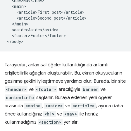
  <nav>Nav</nav>

  <main>

    <article>First post</article>

    <article>Second post</article>

  </main>

  <aside>Aside</aside>

  <footer>Footer</footer>

Tarayıcılar, anlamsal öğeler kullanıldığında anlamlı
erişilebilirlik ağaçları oluşturabilir. Bu, ekran okuyucuların
gezinme şeklini iyileştirmeye yardımcı olur. Burada, bir site
<header>
ve
<footer>
aracılığıyla
banner
ve
contentinfo
sağlanır. Buraya eklenen yeni öğeler
arasında
<main>
,
<aside>
ve
<article>
; ayrıca daha
önce kullandığınız
<h1>
ve
<nav>
ile henüz
kullanmadığınız
<section>
yer alır.