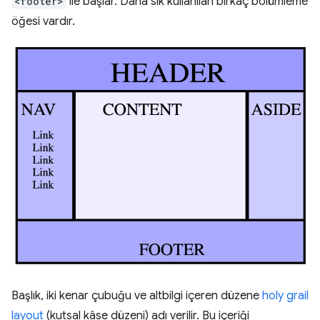
<footer>
ile başlar. Daha sık kullanılan birkaç bölümleme
öğesi vardır.
Başlık, iki kenar çubuğu ve altbilgi içeren düzene
holy grail
layout
(kutsal kâse düzeni) adı verilir. Bu içeriği