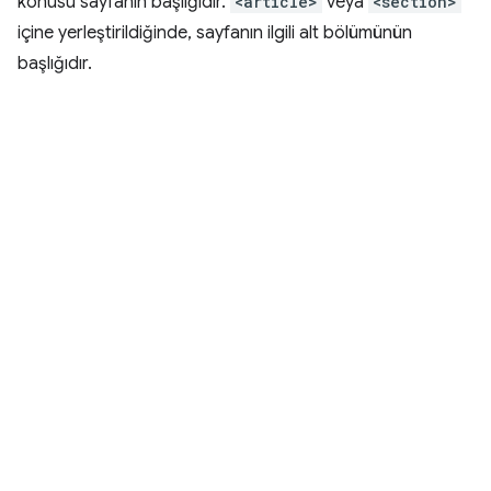
konusu sayfanın başlığıdır.
<article>
veya
<section>
içine yerleştirildiğinde, sayfanın ilgili alt bölümünün
başlığıdır.