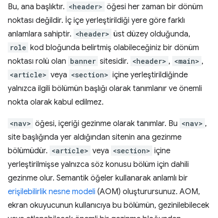
Bu, ana başlıktır.
<header>
öğesi her zaman bir dönüm
noktası değildir. İç içe yerleştirildiği yere göre farklı
anlamlara sahiptir.
<header>
üst düzey olduğunda,
role
kod bloğunda belirtmiş olabileceğiniz bir dönüm
noktası rolü olan
banner
sitesidir.
<header>
,
<main>
,
<article>
veya
<section>
içine yerleştirildiğinde
yalnızca ilgili bölümün başlığı olarak tanımlanır ve önemli
nokta olarak kabul edilmez.
<nav>
öğesi, içeriği gezinme olarak tanımlar. Bu
<nav>
,
site başlığında yer aldığından sitenin ana gezinme
bölümüdür.
<article>
veya
<section>
içine
yerleştirilmişse yalnızca söz konusu bölüm için dahili
gezinme olur. Semantik öğeler kullanarak anlamlı bir
erişilebilirlik nesne modeli
(AOM) oluşturursunuz. AOM,
ekran okuyucunun kullanıcıya bu bölümün, gezinilebilecek