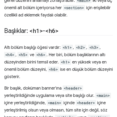
genel düzenini anlamayı zorlaştırabilir.
<main>
iki veya üç
önemli alt bölüm içeriyorsa her
<section>
için erişilebilir
özellikli ad eklemek faydalı olabilir.
Başlıklar:
<h1>
-
<h6>
Altı bölüm başlığı öğesi vardır:
<h1>
,
<h2>
,
<h3>
,
<h4>
,
<h5>
ve
<h6>
. Her biri, bölüm başlıklarının altı
düzeyinden birini temsil eder.
<h1>
en yüksek veya en
önemli bölüm düzeyini,
<h6>
ise en düşük bölüm düzeyini
gösterir.
Bir başlık, doküman banner'ına
<header>
yerleştirildiğinde uygulama veya site başlığı olur.
<main>
içine yerleştirildiğinde,
<main>
içinde
<header>
içine
yerleştirilmiş olsun veya olmasın, tüm site için değil, söz