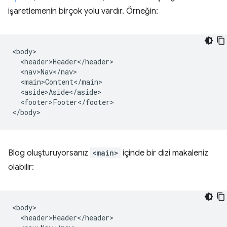
işaretlemenin birçok yolu vardır. Örneğin:
<body>

  <header>Header</header>

  <nav>Nav</nav>

  <main>Content</main>

  <aside>Aside</aside>

  <footer>Footer</footer>

Blog oluşturuyorsanız
<main>
içinde bir dizi makaleniz
olabilir:
<body>

  <header>Header</header>
