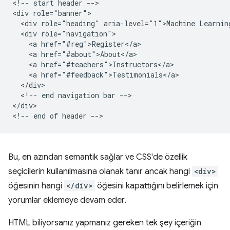
<!-- start header -->

<div role="banner">

  <div role="heading" aria-level="1">Machine Learning
  <div role="navigation">

    <a href="#reg">Register</a>

    <a href="#about">About</a>

    <a href="#teachers">Instructors</a>

    <a href="#feedback">Testimonials</a>

  </div>

  <!-- end navigation bar -->

</div>

Bu, en azından semantik sağlar ve CSS'de özellik
seçicilerin kullanılmasına olanak tanır ancak hangi
<div>
öğesinin hangi
</div>
öğesini kapattığını belirlemek için
yorumlar eklemeye devam eder.
HTML biliyorsanız yapmanız gereken tek şey içeriğin