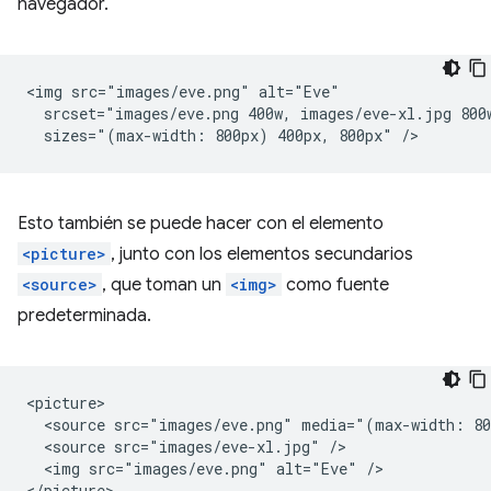
navegador.
<img src="images/eve.png" alt="Eve"

  srcset="images/eve.png 400w, images/eve-xl.jpg 800w
Esto también se puede hacer con el elemento
<picture>
, junto con los elementos secundarios
<source>
, que toman un
<img>
como fuente
predeterminada.
<picture>

  <source src="images/eve.png" media="(max-width: 80
  <source src="images/eve-xl.jpg" />

  <img src="images/eve.png" alt="Eve" />
