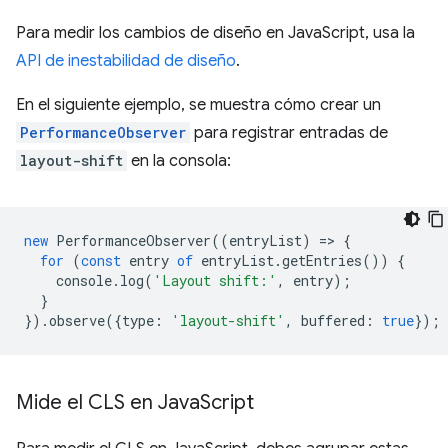
Para medir los cambios de diseño en JavaScript, usa la
API de inestabilidad de diseño
.
En el siguiente ejemplo, se muestra cómo crear un
PerformanceObserver
para registrar entradas de
layout-shift
en la consola:
new
PerformanceObserver
((
entryList
)
=
>
{
for
(
const
entry
of
entryList
.
getEntries
())
{
console
.
log
(
'Layout shift:'
,
entry
);
}
}).
observe
({
type
:
'layout-shift'
,
buffered
:
true
});
Mide el CLS en Java
Script