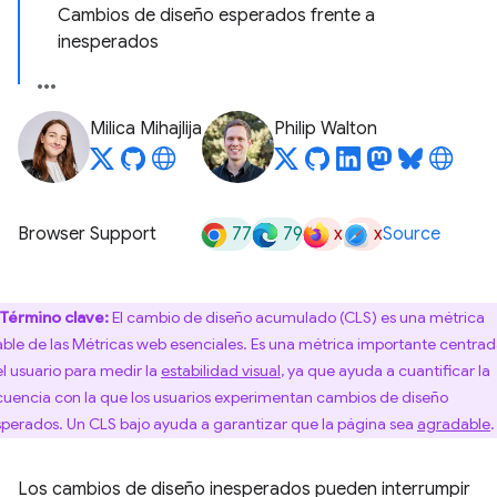
Cambios de diseño esperados frente a
inesperados
Milica Mihajlija
Philip Walton
77
79
x
x
Browser Support
Source
Término clave:
El cambio de diseño acumulado (CLS) es una métrica
able de las Métricas web esenciales. Es una métrica importante centra
el usuario para medir la
estabilidad visual
, ya que ayuda a cuantificar la
cuencia con la que los usuarios experimentan cambios de diseño
sperados. Un CLS bajo ayuda a garantizar que la página sea
agradable
.
Los cambios de diseño inesperados pueden interrumpir