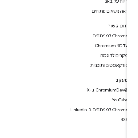
דיווח על באג
ראה נושאים פתוחים
תוכן קשור
Chrome למפתחים
עדכוני Chromium
מקרים לדוגמה
פודקאסטים ותוכניות
מעקב
@ChromiumDev ב-X
YouTube
Chrome למפתחים ב-LinkedIn
RSS