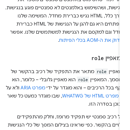
נגישות, ושהשימוש באלמנטים לא סמנטיים פוגע בנגישות.
בדרך כלל, HTML נגיש כברירת מחדל. המשימה שלנו
כמפתחים היא גם להגן על הנגישות של HTML כברירת
חדל וגם למקסם את הנגישות למשתמשים שלנו. אפשר
וק את ה-AOM בכלי הפיתוח
.
מאפיין
role
מאפיין
role
מתאר את התפקיד של רכיב בהקשר של
מסמך. המאפיין
role
הוא מאפיין גלובלי – כלומר, הוא
ף בכל הרכיבים – והוא מוגדר על ידי
מפרט ARIA
ולא על
י
מפרט HTML של WHATWG
, שבו מוגדר כמעט כל שאר
תוכן בסדרה הזו.
כל רכיב סמנטי יש תפקיד מרומז, וחלק מהתפקידים
ויים בהקשר. כפי שראינו בצילום המסך של כלי הנגישות