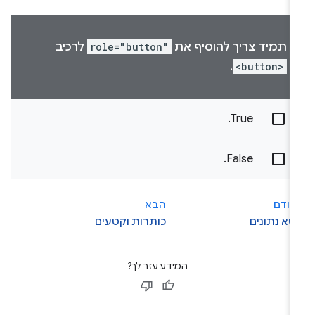
תמיד צריך להוסיף את
role="button"
לרכיב
.
<button>
True.
‫False.
קודם
הבא
א נתונים
כותרות וקטעים
המידע עזר לך?