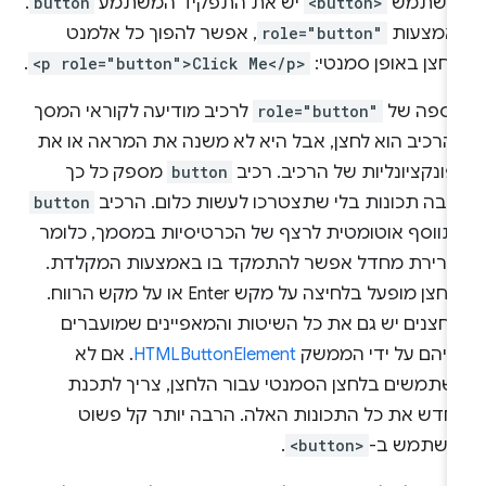
משתמש
<button>
יש את התפקיד המשתמע
button
.
אמצעות
role="button"
, אפשר להפוך כל אלמנט
לחצן באופן סמנטי:
<p role="button">Click Me</p>
.
וספה של
role="button"
לרכיב מודיעה לקוראי המסך
הרכיב הוא לחצן, אבל היא לא משנה את המראה או את
ונקציונליות של הרכיב. רכיב
button
מספק כל כך
רבה תכונות בלי שתצטרכו לעשות כלום. הרכיב
button
תווסף אוטומטית לרצף של הכרטיסיות במסמך, כלומר
ברירת מחדל אפשר להתמקד בו באמצעות המקלדת.
הלחצן מופעל בלחיצה על מקש Enter או על מקש הרווח.
לחצנים יש גם את כל השיטות והמאפיינים שמועברים
ליהם על ידי הממשק
HTMLButtonElement
. אם לא
שתמשים בלחצן הסמנטי עבור הלחצן, צריך לתכנת
חדש את כל התכונות האלה. הרבה יותר קל פשוט
השתמש ב-
<button>
.