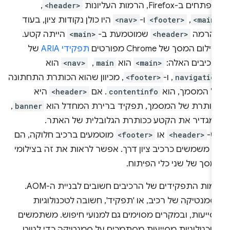
תחים ב-Firefox, הרמות העליונות
<header>
,
<main
,
<footer>
ו-
<nav>
היו כולן נקודות ציון, בעוד
הרמה
<header>
שמוטמעת ב-
<main>
הייתה קטע.
ילום המסך של Chrome מפורטים
תפקידי ARIA
של
רכיבים האלה:
<main>
הוא
main
, ‏
<nav>
הוא
navigatio
, ו-
<footer>
, מכיוון שהוא הכותרת התחתונה
ל המסמך, הוא
contentinfo
. אם
<header>
היא
כותרת של המסמך, תפקיד ברירת המחדל הוא
banner
,
מגדיר את הקטע ככותרת הגלובלית של האתר.
ש-
<header>
או
<footer>
מוטמעים ברכיב חלוקה, הם
א משמשים כרכיב ציון דרך. אפשר לראות את זה בצילומי
מסך של שני כלי הפיתוח.
שמות התפקידים של הרכיבים חשובים לבניית ה-AOM.
מנטיקה של רכיב, או 'תפקיד', חשובה לטכנולוגיות
סייעות, ובמקרים מסוימים גם למנועי חיפוש. משתמשים
טכנולוגיות מסייעות מסתמכים על סמנטיקה כדי לנווט