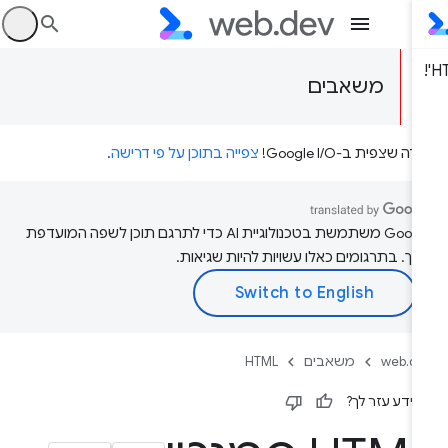
היכ
משאבים
דה שצפית ב-Google I/O!
צפייה בתוכן על פי דרישה
.
‫Google משתמשת בטכנולוגיית AI כדי לתרגם תוכן לשפה המועדפת
יך. בתרגומים כאלו עשויות להיות שגיאות.
web.d
משאבים
HTML
ידע עזר לך?