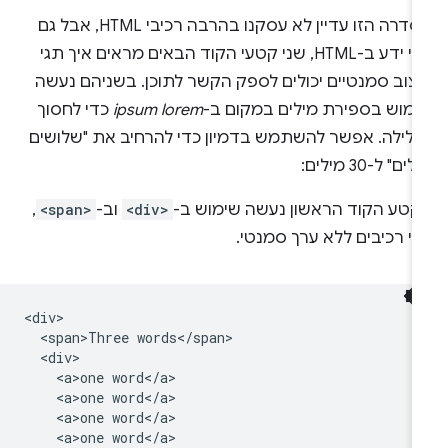
בסדרה הזו עדיין לא עסקנו בהרבה רכיבי HTML, אבל גם
בלי ידע ב-HTML, שני קטעי הקוד הבאים מראים איך תגי
יצוב סמנטיים יכולים לספק הקשר לתוכן. בשניהם נעשה
ימוש בספירת מילים במקום ב-
ipsum lorem
כדי לחסוך
גלילה. אפשר להשתמש בדמיון כדי להרחיב את "שלושים
ים" ל-30 מילים:
קטע הקוד הראשון נעשה שימוש ב-
<div>
וב-
<span>
,
י רכיבים ללא ערך סמנטי.
<div>

  <span>Three words</span>

  <div>

    <a>one word</a>

    <a>one word</a>

    <a>one word</a>

    <a>one word</a>
