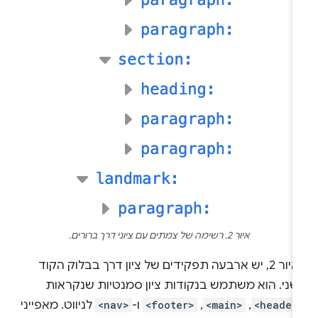
איור 2. רשימה של צמתים עם ציוני דרך ברורים.
באיור 2, יש ארבעה תפקידים של ציון דרך בבלוק הקוד
שני. הוא משתמש בנקודות ציון סמנטיות שנקראות
<header
,‏
<main>
,‏
<footer>
ו-
<nav>
לניווט. מאפייני