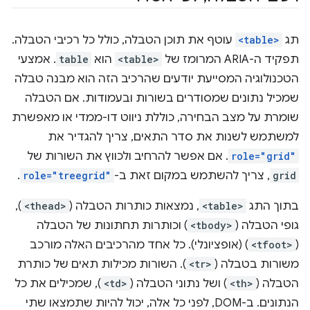
תג
<table>
עוטף את תוכן הטבלה, כולל כל רכיבי הטבלה.
תפקיד ה-ARIA המרומז של
<table>
הוא
table
. אמצעי
הטכנולוגיה המסייעת יודעים שהרכיב הזה הוא מבנה טבלה
שמכיל נתונים שמסודרים בשורות ובעמודות. אם הטבלה
שומרת על מצב הבחירה, כוללת ניווט דו-ממדי או מאפשרת
למשתמש לשנות את סדר התאים, צריך להגדיר את
role="grid"
. אם אפשר להרחיב ולכווץ את השורות של
grid
, צריך להשתמש במקום זאת ב-
role="treegrid"
.
בתוך התג
<table>
, נמצאות כותרות הטבלה (
<thead>
),
גופי הטבלה (
<tbody>
) וכותרות תחתונות של הטבלה
(
<tfoot>
) (אופציונלי). כל אחד מהרכיבים האלה מורכב
משורות בטבלה (
<tr>
). השורות מכילות תאים של כותרת
הטבלה (
<th>
) ושל נתוני הטבלה (
<td>
), שמכילים את כל
הנתונים. ב-DOM, לפני כל אלה, יכול להיות שתמצאו שתי