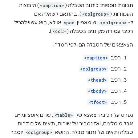
תכונות נוספות: כיתוב הטבלה (
<caption>
) וקבוצות
העמודות (
<colgroup>
). בהתאם לשאלה אם
ל-
<colgroup>
יש מאפיין
span
או לא, הוא עשוי להכיל
רכיבי עמודה מקוננים בטבלה (
<col>
).
הצאצאים של הטבלה הם, לפי הסדר:
רכיב
<caption>
רכיבי
<colgroup>
רכיבי
<thead>
רכיבי
<tbody>
רכיבי
<tfoot>
נפרט על רכיבי הצאצא של
<table>
, שהם אופציונליים
אבל מומלצים, ואז נסביר על שורות, תאים של כותרות
טבלה ותאים של נתוני טבלה. הנושא
<colgroup>
יוסבר