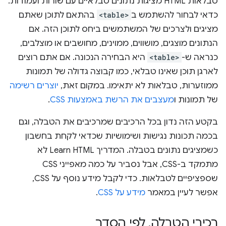
טבלאות HTML מציגות נתונים טבלאיים עם שורות ועמודות.
כדאי לבחור להשתמש ב
<table>
בהתאם לתוכן שאתם
מציגים ולצרכים של המשתמשים ביחס לתוכן הזה. אם
הנתונים מוצגים, מושווים, ממוינים, מחושבים או מוצלבים,
כנראה ש-
<table>
היא הבחירה הנכונה. אם אתם רוצים
לארגן תוכן שאינו טבלאי, כמו קבוצה גדולה של תמונות
ממוזערות, טבלאות לא יתאימו. במקום זאת,
יוצרים רשימה
של תמונות ו
מעצבים את הרשת באמצעות CSS
.
בקטע הזה נדון בכל הרכיבים שמרכיבים את הטבלה, וגם
בכמה תכונות נגישות ושימושיות שכדאי לקחת בחשבון
כשמציגים נתונים בטבלה. המדריך Learn HTML לא
מתמקד ב-CSS, אבל נסביר על כמה מאפייני CSS
שספציפיים לטבלאות. כדי לקבל מידע נוסף על CSS,
אפשר לעיין במאמר
מידע על CSS
.
רכיבי הטבלה
,
לפי הסדר