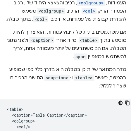
העמודות,
<colgroup>
, רכיב והצאצא היחיד שלו, רכיב
העמודה הריק
<col>
. הרכיב
<colgroup>
משמש
להגדרת קבוצות של עמודות, או רכיבי
<col>
, בתוך טבלה.
אם משתמשים בתיוג של קיבוץ עמודות, הוא צריך להיות
מוטמע בתוך
<table>
, מייד אחרי
<caption>
ולפני נתוני
הטבלה. אם הם משתרעים על יותר מעמודה אחת, צריך
להשתמש במאפיין
span
.
סדר המתאר של תוכן בטבלה הוא בדרך כלל כפי שמופיע
בהמשך, כאשר
<table>
ו-
<caption>
הם שני הרכיבים
שצריך לכלול:
<table>

  <caption>Table Caption</caption>

  <colgroup>

    <col/>
