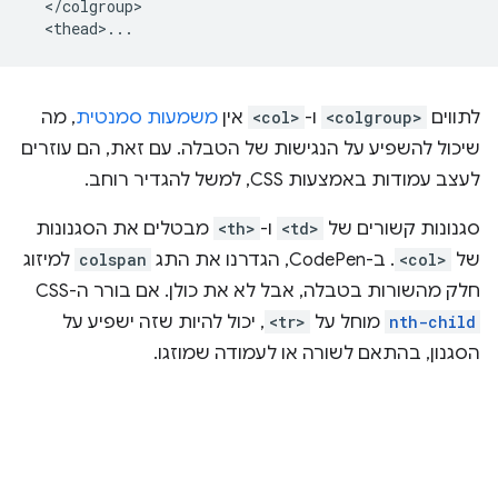
  </colgroup>

לתווים
<colgroup>
ו-
<col>
אין
משמעות סמנטית
, מה
שיכול להשפיע על הנגישות של הטבלה. עם זאת, הם עוזרים
לעצב עמודות באמצעות CSS, למשל להגדיר רוחב.
סגנונות קשורים של
<td>
ו-
<th>
מבטלים את הסגנונות
של
<col>
. ב-CodePen, הגדרנו את התג
colspan
למיזוג
חלק מהשורות בטבלה, אבל לא את כולן. אם בורר ה-CSS‏
nth-child
מוחל על
<tr>
, יכול להיות שזה ישפיע על
הסגנון, בהתאם לשורה או לעמודה שמוזגו.