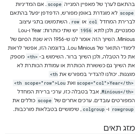
בהתאם לערך של מאפיין המנייה
scope
. אם המדיניות
scope
לא מוגדרת באופן מפורש, הדפדפן יפעל בהתאם
לברירת המחדל
col
או
row
. השתמשנו בתגי עיצוב
סמנטיים, ולכן לתא
1956
יש שתי כותרות: Year ו-Lou
Minious. השיוך הזה אומר לנו ש-1956 היא שנת הסיום של
לימודי התואר של Lou Minious. בדוגמה הזו, אפשר לראות
את כל הטבלה, ולכן השיוך ברור. השימוש ב-
<th>
מספק
את השיוך גם כששורת הכותרת או עמודת הכותרת לא
מוצגות. יכולנו להגדיר במפורש את
<th
scope="col">Year</th>
ואת
<th scope="row">Lou
Minious</th>
, אבל בטבלה כזו, ערכי ברירת המחדל
המפורטים עובדים. ערכים אחרים של
scope
כוללים את
rowgroup
ו-
colgroup
, שימושיים בטבלאות מורכבות.
מזג תאים