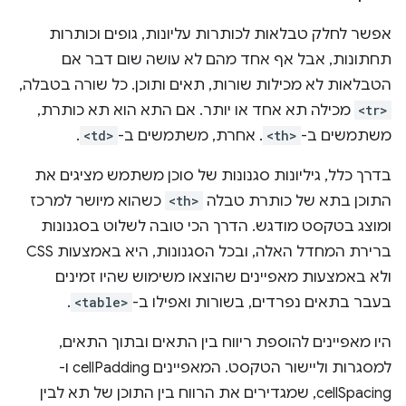
אפשר לחלק טבלאות לכותרות עליונות, גופים וכותרות
תחתונות, אבל אף אחד מהם לא עושה שום דבר אם
הטבלאות לא מכילות שורות, תאים ותוכן. כל שורה בטבלה,
<tr>
מכילה תא אחד או יותר. אם התא הוא תא כותרת,
משתמשים ב-
<th>
. אחרת, משתמשים ב-
<td>
.
בדרך כלל, גיליונות סגנונות של סוכן משתמש מציגים את
התוכן בתא של כותרת טבלה
<th>
כשהוא מיושר למרכז
ומוצג בטקסט מודגש. הדרך הכי טובה לשלוט בסגנונות
ברירת המחדל האלה, ובכל הסגנונות, היא באמצעות CSS
ולא באמצעות מאפיינים שהוצאו משימוש שהיו זמינים
בעבר בתאים נפרדים, בשורות ואפילו ב-
<table>
.
היו מאפיינים להוספת ריווח בין התאים ובתוך התאים,
למסגרות וליישור הטקסט. המאפיינים cellPadding ו-
cellSpacing, שמגדירים את הרווח בין התוכן של תא לבין