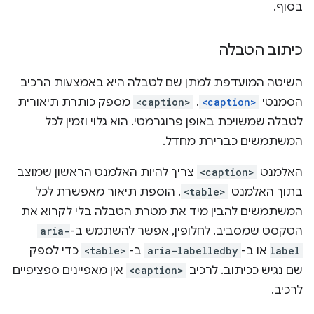
בסוף.
כיתוב הטבלה
השיטה המועדפת למתן שם לטבלה היא באמצעות הרכיב
הסמנטי
<caption>
. ‫
<caption>
מספק כותרת תיאורית
לטבלה שמשויכת באופן פרוגרמטי. הוא גלוי וזמין לכל
המשתמשים כברירת מחדל.
האלמנט
<caption>
צריך להיות האלמנט הראשון שמוצב
בתוך האלמנט
<table>
. הוספת תיאור מאפשרת לכל
המשתמשים להבין מיד את מטרת הטבלה בלי לקרוא את
הטקסט שמסביב. לחלופין, אפשר להשתמש ב-
aria-
label
או ב-
aria-labelledby
ב-
<table>
כדי לספק
שם נגיש ככיתוב. לרכיב
<caption>
אין מאפיינים ספציפיים
לרכיב.