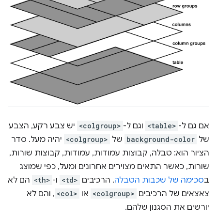
אם גם ל-
<table>
וגם ל-
<colgroup>
יש צבע רקע, הצבע
של
background-color
של
<colgroup>
יהיה מעל. סדר
הציור הוא: טבלה, קבוצות עמודות, עמודות, קבוצות שורות,
שורות, כאשר התאים מצוירים אחרונים ומעל, כפי שמוצג
ב
סכימה של שכבות הטבלה
. הרכיבים
<td>
ו-
<th>
הם לא
צאצאים של הרכיבים
<colgroup>
או
<col>
, והם לא
יורשים את הסגנון שלהם.