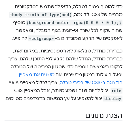
כדי להוסיף פסים לטבלה, כדאי להשתמש בסלקטורים
מבניים של CSS. לדוגמה,
tbody tr:nth-of-type(odd)
{background-color: rgba(0 0 0 / 0.1);}
מוסיף
שחור שקוף לכל שורה אי-זוגית בגוף הטבלה, ומאפשר
לאפקטים של הרקע שמוגדרים ב-
<colgroup>
להופיע.
כברירת מחדל, טבלאות לא רספונסיביות. במקום זאת,
כברירת מחדל, הגודל שלהם נקבע לפי התוכן שלהם. צריך
לנקוט באמצעים נוספים כדי שסגנון הפריסה של הטבלה
יפעל ביעילות במגוון מכשירים. אם
משנים את מאפיין
התצוגה ב-CSS של רכיבי טבלה
, צריך לכלול מאפייני ARIA
role
. יכול להיות שזה נשמע מיותר, אבל המאפיין CSS
display
יכול להשפיע על עץ הנגישות בדפדפנים מסוימים.
הצגת נתונים