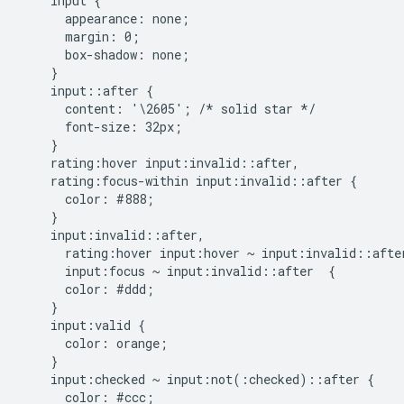
    input {

      appearance: none;

      margin: 0;

      box-shadow: none;

    }

    input::after {

      content: '\2605'; /* solid star */

      font-size: 32px;

    }

    rating:hover input:invalid::after,

    rating:focus-within input:invalid::after {

      color: #888;

    }

    input:invalid::after,

      rating:hover input:hover ~ input:invalid::after
      input:focus ~ input:invalid::after  {

      color: #ddd;

    }

    input:valid {

      color: orange;

    }

    input:checked ~ input:not(:checked)::after {

      color: #ccc;
