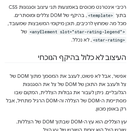
רכיבי אינטרנט מכוסים באמצעות תגי עיצוב וסגנונות CSS
בתוך
<template>
, בהיקף של DOM צללים ומוסתרים.
מכל מה שמחוץ לרכיבים, תוכן מיקומי המשבצות שמעובד,
<anyElement slot="star-rating-legend">
של
<star-rating>
, לא נכלל.
העיצוב לא כלול בהיקף הנוכחי
אפשר, אבל לא פשוט, לעצב את המסמך מתוך DOM של
צל ולעצב את התוכן של DOM של צל את הסגנונות
הגלובליים. ניתן לעבור את גבולות הצללית, המקום שבו
מסתיימת ה-DOM של הצללה וה-DOM הרגיל מתחיל, אבל
רק באופן מכוון.
עץ הצללים
הוא עץ ה-DOM שבתוך DOM של הצללות.
שורש הצל הוא צומת השורש של עץ הצל.