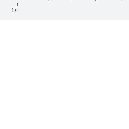
}
});