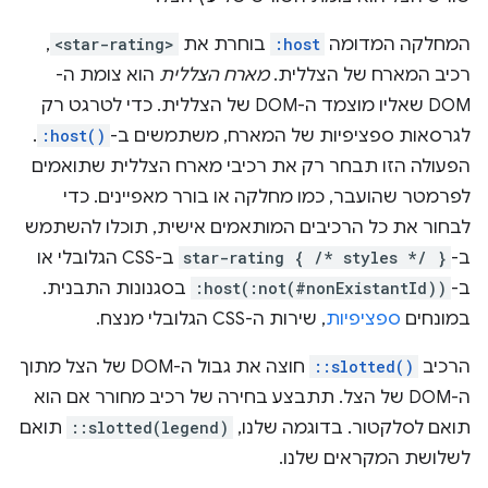
המחלקה המדומה
:host
בוחרת את
<star-rating>
,
רכיב המארח של הצללית.
מארח הצללית
הוא צומת ה-
DOM שאליו מוצמד ה-DOM של הצללית. כדי לטרגט רק
לגרסאות ספציפיות של המארח, משתמשים ב-
:host()
.
הפעולה הזו תבחר רק את רכיבי מארח הצללית שתואמים
לפרמטר שהועבר, כמו מחלקה או בורר מאפיינים. כדי
לבחור את כל הרכיבים המותאמים אישית, תוכלו להשתמש
ב-
star-rating { /* styles */ }
ב-CSS הגלובלי או
ב-
:host(:not(#nonExistantId))
בסגנונות התבנית.
במונחים
ספציפיות
, שירות ה-CSS הגלובלי מנצח.
הרכיב
::slotted()
חוצה את גבול ה-DOM של הצל מתוך
ה-DOM של הצל. תתבצע בחירה של רכיב מחורר אם הוא
תואם לסלקטור. בדוגמה שלנו,
::slotted(legend)
תואם
לשלושת המקראים שלנו.