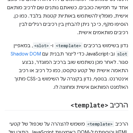
אחד עד חמישה כוכבים. כשאתם נותנים שם לרכיב מותאם
אישית, מומלץ להשתמש באותיות קטנות בלבד. כמו כן,
הוסיפו מקף, כי כך ניתן להבחין בין רכיבים רגילים לבין
רכיבים מותאמים אישית.
נדון בשימוש ברכיבים
<template>
ו-
<slot>
, במאפיין
slot
וב-JavaScript כדי ליצור תבנית עם
Shadow DOM
סגור. לאחר מכן נשתמש שוב ברכיב המוגדר, נבצע
התאמה אישית של קטע טקסט, כמו כל רכיב או רכיב
אינטרנט. בנוסף, נדון בקצרה על השימוש ב-CSS מתוך
האלמנט המותאם אישית ומחוצה לו.
הרכיב
<template>
הרכיב
<template>
משמש להצהרה על שכפול של קטעי
HTML והוספתם ל-DOM באמצעות JavaScript. התוכן של