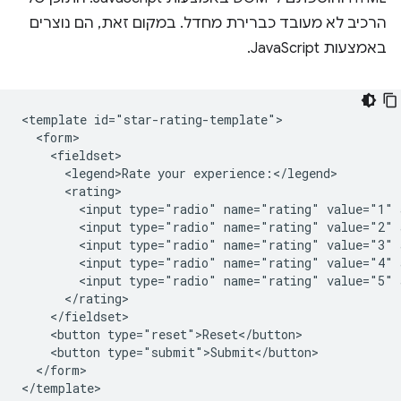
הרכיב לא מעובד כברירת מחדל. במקום זאת, הם נוצרים
באמצעות JavaScript.
<template id="star-rating-template">

  <form>

    <fieldset>

      <legend>Rate your experience:</legend>

      <rating>

        <input type="radio" name="rating" value="1" 
        <input type="radio" name="rating" value="2" 
        <input type="radio" name="rating" value="3" 
        <input type="radio" name="rating" value="4" 
        <input type="radio" name="rating" value="5" 
      </rating>

    </fieldset>

    <button type="reset">Reset</button>

    <button type="submit">Submit</button>

  </form>
