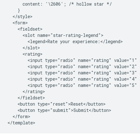
      content: '\2606'; /* hollow star */

    }

  </style>

  <form>

    <fieldset>

      <slot name="star-rating-legend">

        <legend>Rate your experience:</legend>

      </slot>

      <rating>

        <input type="radio" name="rating" value="1" 
        <input type="radio" name="rating" value="2" 
        <input type="radio" name="rating" value="3" 
        <input type="radio" name="rating" value="4" 
        <input type="radio" name="rating" value="5" 
      </rating>

    </fieldset>

    <button type="reset">Reset</button>

    <button type="submit">Submit</button>

  </form>
