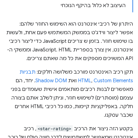
העיצוב לא כלול בהיקף הנוכחי
היתרון של רכיבי אינטרנט הוא השימוש החוזר שלהם:
אפשר ליצור ווידג'ט בממשק המשתמש פעם אחת, ולעשות
בו שימוש חוזר. בזמן ש צריכים JavaScript כדי ליצור רכיבי
אינטרנט, אין צורך בספריית JavaScript. HTML וממשקי ה-
API המשויכים מספקים את כל מה שאתם צריכים.
תקן רכיב האינטרנט מורכב משלושה חלקים:
תבניות
Custom Elements
,
HTML
ואת
Shadow DOM
. יחד, הם
מאפשרים לבנות רכיבים מותאמים אישית שעומדים בפני
עצמם (מוסתרים) לשימוש חוזר, וניתן לשלב אותם בצורה
חלקה. באפליקציות קיימות, כמו כל רכיבי HTML אחרים
שכבר עסקנו.
בקטע הזה ניצור את הרכיב
<star-rating>
, רכיב
אינטרנט שמאפשר למשתמשים לדרג חוויה סולם של כוכב