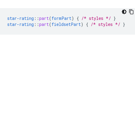
star-rating
::
part
(
formPart
)
{
/* styles */
}
star-rating
::
part
(
fieldsetPart
)
{
/* styles */
}