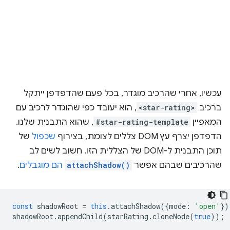
עכשיו, אחרי שהרכיב מוגדר, בכל פעם שהדפדפן ייתקל
ברכיב
<star-rating>
, הוא יעובד כפי שהוגדר לרכיב עם
המאפיין
#star-rating-template
, שהוא התבנית שלנו.
הדפדפן יצרף עץ DOM צללים לצומת, בצירוף
שכפול
של
תוכן התבנית ל-DOM של הצללית הזו. חשוב לשים לב
שהרכיבים שבהם אפשר
attachShadow()
הם מוגבלים
.
const
shadowRoot
=
this
.
attachShadow
({
mode
:
'open'
})
shadowRoot
.
appendChild
(
starRating
.
cloneNode
(
true
));