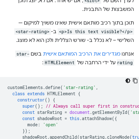
לערך השם של
<slot>
, אם יש אחד. אם לא, יוצג תוכן
המשבצות של התבנית.
תוכן בתוך רכיב מותאם אישית שאינו משויך למיקום —
<p>Is this text visible?</p>
ב-
<star-rating>
השלישי – לא נכלל ב- שורש הצללית ולכן הוא לא מוצג.
אנחנו
מגדירים את הרכיב המותאם אישית
בשם
star-
rating
על ידי הרחבה של
HTMLElement
:
customElements
.
define
(
'star-rating'
,
class
extends
HTMLElement
{
constructor
()
{
super
();
// Always call super first in constru
const
starRating
=
document
.
getElementById
(
'st
const
shadowRoot
=
this
.
attachShadow
({
mode
:
'open'
});
shadowRoot
.
appendChild
(
starRating
.
cloneNode
(
tr