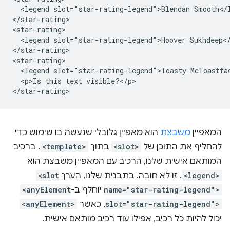
  <legend slot="star-rating-legend">Blendan Smooth</l
</star-rating>

<star-rating>

  <legend slot="star-rating-legend">Hoover Sukhdeep</
</star-rating>

<star-rating>

  <legend slot="star-rating-legend">Toasty McToastfac
  <p>Is this text visible?</p>

המאפיין
משבצת
הוא מאפיין גלובלי שנעשה בו שימוש כדי
להחליף את התוכן של
<slot>
בתוך
<template>
. ברכיב
המותאם אישית שלנו, הרכיב עם המאפיין משבצת הוא
<legend>
. זו לא חובה. בתבנית שלנו, הערך
<slot
name="star-rating-legend">
יוחלף ב-
<anyElement
slot="star-rating-legend">
, כאשר
<anyElement>
יכול להיות כל רכיב, אפילו עוד רכיב מותאם אישית.