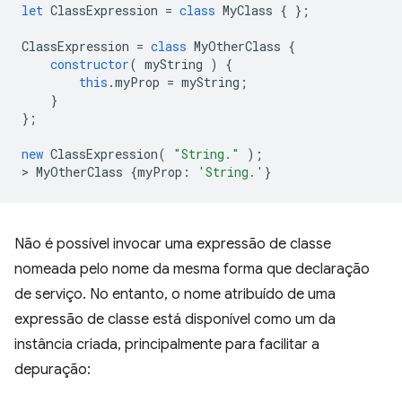
let
ClassExpression
=
class
MyClass
{
};
ClassExpression
=
class
MyOtherClass
{
constructor
(
myString
)
{
this
.
myProp
=
myString
;
}
};
new
ClassExpression
(
"String."
);
>
MyOtherClass
{
myProp
:
'String.'
}
Não é possível invocar uma expressão de classe
nomeada pelo nome da mesma forma que declaração
de serviço. No entanto, o nome atribuído de uma
expressão de classe está disponível como um da
instância criada, principalmente para facilitar a
depuração: