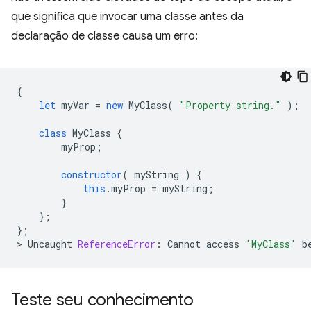
que significa que invocar uma classe antes da
declaração de classe causa um erro:
{
let
myVar
=
new
MyClass
(
"Property string."
);
class
MyClass
{
myProp
;
constructor
(
myString
)
{
this
.
myProp
=
myString
;
}
};
};
>
Uncaught
ReferenceError
:
Cannot
access
'MyClass'
b
Teste seu conhecimento