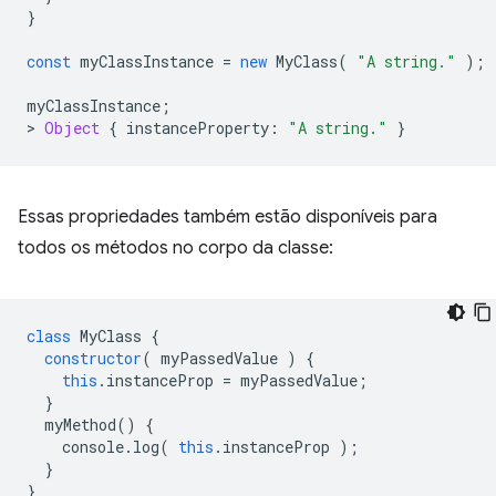
}
const
myClassInstance
=
new
MyClass
(
"A string."
);
myClassInstance
;
>
Object
{
instanceProperty
:
"A string."
}
Essas propriedades também estão disponíveis para
todos os métodos no corpo da classe:
class
MyClass
{
constructor
(
myPassedValue
)
{
this
.
instanceProp
=
myPassedValue
;
}
myMethod
()
{
console
.
log
(
this
.
instanceProp
);
}
}