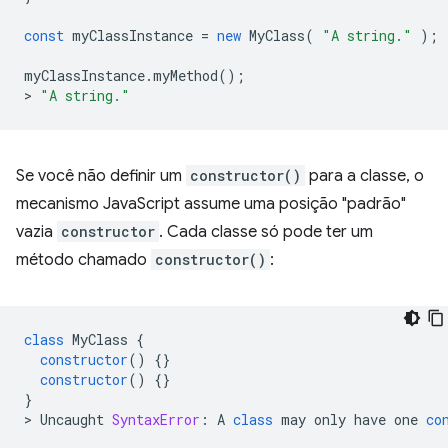
const
myClassInstance
=
new
MyClass
(
"A string."
);
myClassInstance
.
myMethod
();
>
"A string."
Se você não definir um
constructor()
para a classe, o
mecanismo JavaScript assume uma posição "padrão"
vazia
constructor
. Cada classe só pode ter um
método chamado
constructor()
:
class
MyClass
{
constructor
()
{}
constructor
()
{}
}
>
Uncaught
SyntaxError
:
A
class
may
only
have
one
co