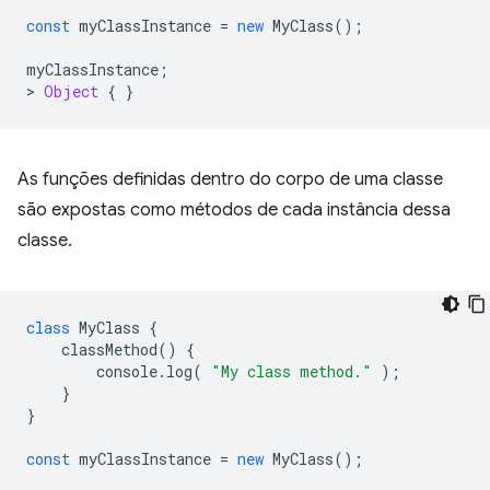
const
myClassInstance
=
new
MyClass
();
myClassInstance
;
>
Object
{
}
As funções definidas dentro do corpo de uma classe
são expostas como métodos de cada instância dessa
classe.
class
MyClass
{
classMethod
()
{
console
.
log
(
"My class method."
);
}
}
const
myClassInstance
=
new
MyClass
();