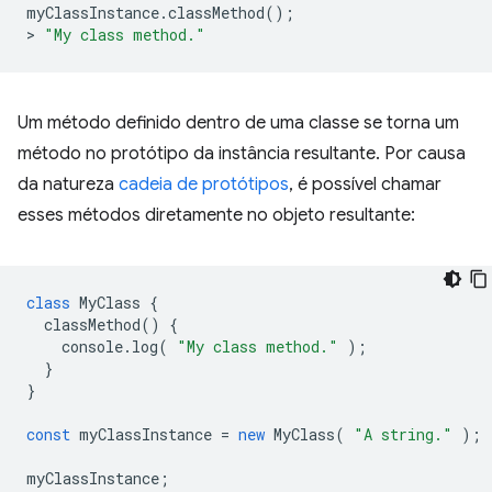
myClassInstance
.
classMethod
();
>
"My class method."
Um método definido dentro de uma classe se torna um
método no protótipo da instância resultante. Por causa
da natureza
cadeia de protótipos
, é possível chamar
esses métodos diretamente no objeto resultante:
class
MyClass
{
classMethod
()
{
console
.
log
(
"My class method."
);
}
}
const
myClassInstance
=
new
MyClass
(
"A string."
);
myClassInstance
;