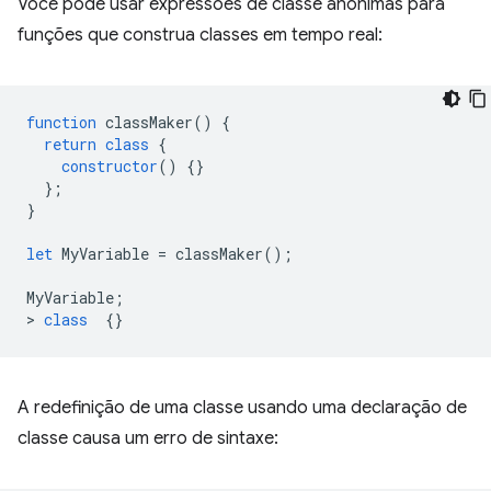
Você pode usar expressões de classe anônimas para
funções que construa classes em tempo real:
function
classMaker
()
{
return
class
{
constructor
()
{}
};
}
let
MyVariable
=
classMaker
();
MyVariable
;
>
class
{}
A redefinição de uma classe usando uma declaração de
classe causa um erro de sintaxe: