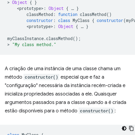
>
Object
{
}
<
prototype
>
:
Object
{
…
}
classMethod
:
function
classMethod
()
constructor
:
class
MyClass
{
constructor
(
myP
<
prototype
>
:
Object
{
…
}
myClassInstance
.
classMethod
();
>
"My class method."
A criação de uma instância de uma classe chama um
método
constructor()
especial que e faz a
"configuração" necessária da instância recém-criada e
inicializa propriedades associadas a ele. Quaisquer
argumentos passados para a classe quando a é criada
estão disponíveis para o método
constructor()
:
class
MyClass
{