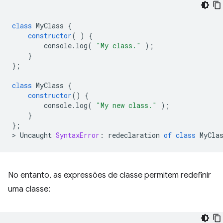
class
MyClass
{
constructor
(
)
{
console
.
log
(
"My class."
);
}
};
class
MyClass
{
constructor
()
{
console
.
log
(
"My new class."
);
}
};
>
Uncaught
SyntaxError
:
redeclaration
of
class
MyCla
No entanto, as expressões de classe permitem redefinir
uma classe: