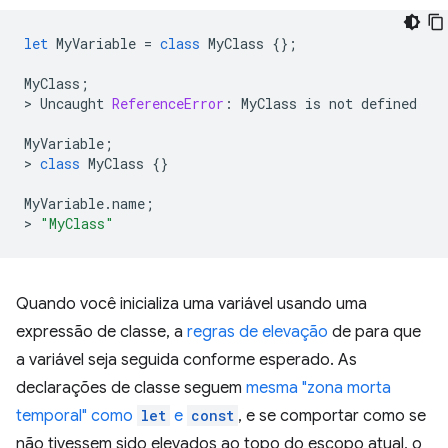
let
MyVariable
=
class
MyClass
{};
MyClass
;
>
Uncaught
ReferenceError
:
MyClass
is
not
defined
MyVariable
;
>
class
MyClass
{}
MyVariable
.
name
;
>
"MyClass"
Quando você inicializa uma variável usando uma
expressão de classe, a
regras de elevação
de para que
a variável seja seguida conforme esperado. As
declarações de classe seguem
mesma "zona morta
temporal" como
let
e
const
, e se comportar como se
não tivessem sido elevados ao topo do escopo atual, o