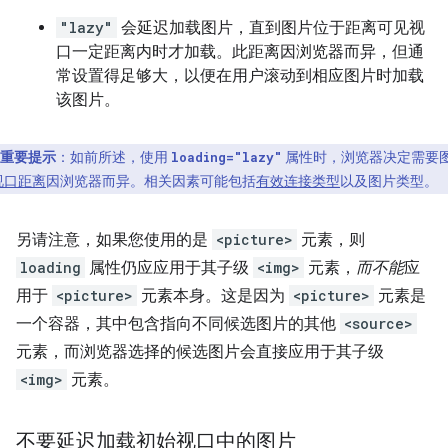
"lazy"
会延迟加载图片，直到图片位于距离可见视
口一定距离内时才加载。此距离因浏览器而异，但通
常设置得足够大，以便在用户滚动到相应图片时加载
该图片。
重要提示
：如前所述，使用
属性时，浏览器决定需要
loading="lazy"
视口距离
因浏览器而异。相关因素可能包括
有效连接类型
以及图片类型。
另请注意，如果您使用的是
<picture>
元素，则
loading
属性仍应应用于其子级
<img>
元素，
而不能
应
用于
<picture>
元素本身。这是因为
<picture>
元素是
一个容器，其中包含指向不同候选图片的其他
<source>
元素，而浏览器选择的候选图片会直接应用于其子级
<img>
元素。
不要延迟加载初始视口中的图片