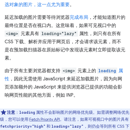
选对象的图片，这一点尤为重要
。
延迟加载的图片需要等待浏览器
完成布局
，才能知道图片的
最终位置是否在视口内。这意味着，如果可见视口中的
<img>
元素具有
loading="lazy"
属性，则只有在所有
CSS 下载、解析并应用于网页后，才会请求该元素，而不
是在预加载扫描器在原始标记中发现该元素时立即提取该元
素。
由于所有主要浏览器都支持
<img>
元素上的
loading
属
性
，因此无需使用 JavaScript 来延迟加载图片，因为向网
页添加额外的 JavaScript 来提供浏览器已提供的功能会影
响网页性能的其他方面，例如 INP。
注意
：
属性不会影响图片的网络优先级。如需调整网络优先
loading
级，您可以使用
Fetch Priority API
。请注意，如果可视视口中的图片具有
和
，则仍会等到所有 CSS 下
fetchpriority="high"
loading="lazy"