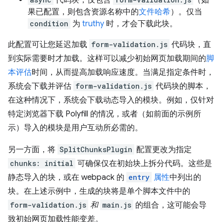
代码块，仅包含
（如
果已配置，则包含资源名称中的
文件哈希
）。仅当
condition
为
truthy
时，才会下载此块。
此配置可让您延迟加载
form-validation.js
代码块，直
到实际需要时才加载。这样可以减少初始网页加载期间的
脚
本评估
时间，从而提高加载响应速度。当满足指定条件时，
系统会下载并评估
form-validation.js
代码块的脚本，
在这种情况下，系统会下载动态导入的模块。例如，仅针对
特定浏览器下载 Polyfill 的情况，或者（如前面的示例所
示）导入的模块是用户互动所必需的。
另一方面，将
SplitChunksPlugin
配置更改为指定
chunks: initial
可确保仅在初始块上拆分代码。这些是
静态导入的块，或在 webpack 的
entry
属性
中列出的
块。在上述示例中，生成的块将是单个脚本文件中的
form-validation.js
和
main.js
的组合，这可能会导
致初始网页加载性能变差。