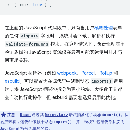
},
{
once
:
true
});
在上面的 JavaScript 代码段中，只有当用户
模糊处理
表单
的任何
<input>
字段时，系统才会下载、解析和执行
validate-form.mjs
模块。在这种情况下，负责驱动表单
验证逻辑的 JavaScript 资源仅在最有可能实际使用时才与
网页相关联。
JavaScript 捆绑器（例如
webpack
、
Parcel
、
Rollup
和
esbuild
）可以配置为在源代码中遇到动态
import()
调用
时，将 JavaScript 捆绑包拆分为更小的块。大多数工具都
会自动执行此操作，但 esbuild 需要您选择启用此优化。
注意
：
React
通过其
语法抽象化了动态
。从
React.lazy
import()
底层来看，这仍然依赖于动态
，并且模块打包器仍然负责将
import()
JavaScript 拆分为单独的块。