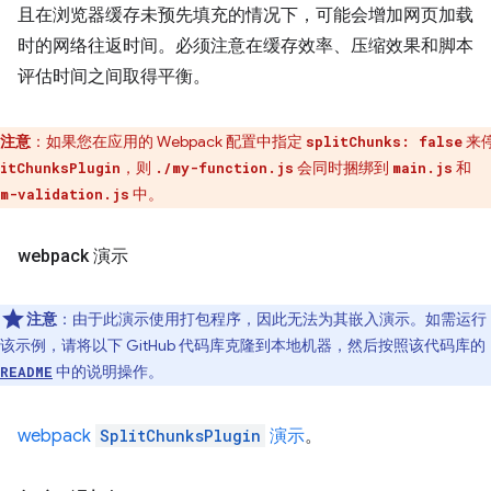
且在浏览器缓存未预先填充的情况下，可能会增加网页加载
时的网络往返时间。必须注意在缓存效率、压缩效果和脚本
评估时间之间取得平衡。
注意
：如果您在应用的 Webpack 配置中指定
来
splitChunks: false
，则
会同时捆绑到
和
itChunksPlugin
./my-function.js
main.js
中。
m-validation.js
webpack 演示
注意
：由于此演示使用打包程序，因此无法为其嵌入演示。如需运行
该示例，请将以下 GitHub 代码库克隆到本地机器，然后按照该代码库的
中的说明操作。
README
webpack
SplitChunksPlugin
演示
。