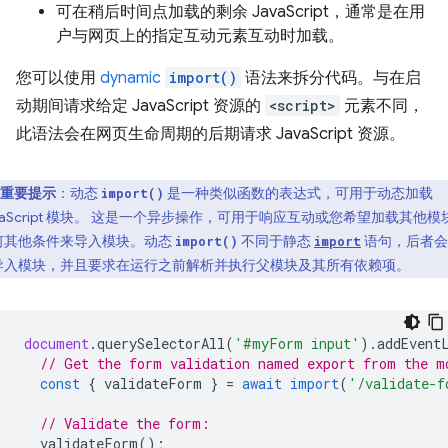
可在稍后时间点加载的剩余 JavaScript，通常是在用
户与网页上的指定互动元素互动时加载。
您可以使用
dynamic
import()
语法来拆分代码。与在启
动期间请求给定 JavaScript 资源的
<script>
元素不同，
此语法会在网页生命周期的后期请求 JavaScript 资源。
重要提示
：动态
是一种类似函数的表达式，可用于动态加载
import()
vaScript 模块。 这是一个异步操作，可用于响应互动或您希望加载其他模
何其他条件来导入模块。动态
不同于静态
语句，后者会
import()
import
导入模块，并且要求在运行之前解析并执行父模块及其所有依赖项。
document
.
querySelectorAll
(
'#myForm input'
).
addEvent
// Get the form validation named export from the m
const
{
validateForm
}
=
await
import
(
'/validate-f
// Validate the form:
validateForm
();