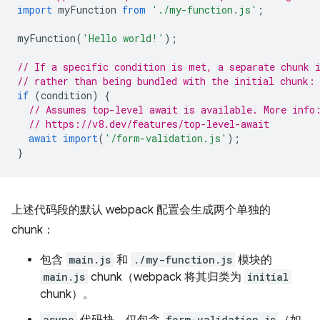
import
myFunction
from
'./my-function.js'
;
myFunction
(
'Hello world!'
);
// If a specific condition is met, a separate chunk 
// rather than being bundled with the initial chunk:
if
(
condition
)
{
// Assumes top-level await is available. More info
// https://v8.dev/features/top-level-await
await
import
(
'/form-validation.js'
);
}
上述代码段的默认 webpack 配置会生成两个单独的
chunk：
包含
main.js
和
./my-function.js
模块的
main.js
chunk（webpack 将其归类为
initial
chunk）。
async
form-validation.js