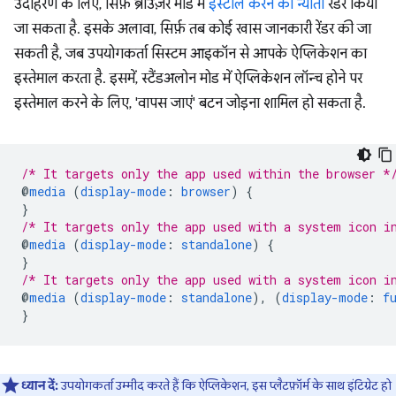
उदाहरण के लिए, सिर्फ़ ब्राउज़र मोड में
इंस्टॉल करने का न्योता
रेंडर किया
जा सकता है. इसके अलावा, सिर्फ़ तब कोई खास जानकारी रेंडर की जा
सकती है, जब उपयोगकर्ता सिस्टम आइकॉन से आपके ऐप्लिकेशन का
इस्तेमाल करता है. इसमें, स्टैंडअलोन मोड में ऐप्लिकेशन लॉन्च होने पर
इस्तेमाल करने के लिए, 'वापस जाएं' बटन जोड़ना शामिल हो सकता है.
/* It targets only the app used within the browser *
@
media
(
display-mode
:
browser
)
{
}
/* It targets only the app used with a system icon i
@
media
(
display-mode
:
standalone
)
{
}
/* It targets only the app used with a system icon i
@
media
(
display-mode
:
standalone
),
(
display-mode
:
f
}
ध्यान दें:
उपयोगकर्ता उम्मीद करते हैं कि ऐप्लिकेशन, इस प्लैटफ़ॉर्म के साथ इंटिग्रेट हो