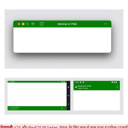
चेतावनी:
iOS और iPadOS पर Safari, PWA के लिए कम से कम यूज़र इंटरफ़ेस (यूआई