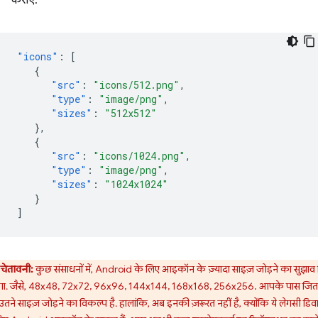
कराएं.
"icons"
:
[
{
"src"
:
"icons/512.png"
,
"type"
:
"image/png"
,
"sizes"
:
"512x512"
},
{
"src"
:
"icons/1024.png"
,
"type"
:
"image/png"
,
"sizes"
:
"1024x1024"
}
]
चेतावनी:
कुछ संसाधनों में, Android के लिए आइकॉन के ज़्यादा साइज़ जोड़ने का सुझाव 
गा. जैसे, 48x48, 72x72, 96x96, 144x144, 168x168, 256x256. आपके पास जित
ं उतने साइज़ जोड़ने का विकल्प है. हालांकि, अब इनकी ज़रूरत नहीं है, क्योंकि ये लेगसी डिव