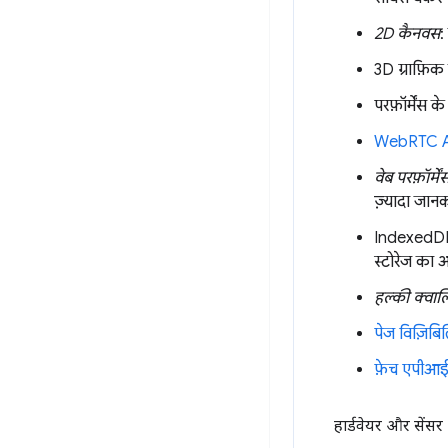
2D कैनवस
:
3D ग्राफ़िक
परफ़ॉर्मेंस
WebRTC 
वेब परफ़ॉर्में
ज़्यादा जान
IndexedDB 
स्टोरेज का अ
हल्की क्वा
पेज विज़िब
फ़ेच एपीआ
हार्डवेयर और सेंसर