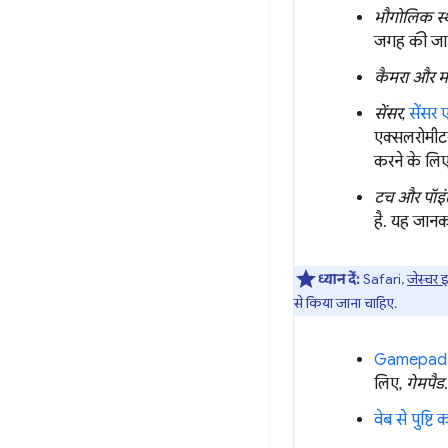
भौगोलिक स्
जगह की जान
कैमरा और मा
सेंसर
,
सेंसर
एक्सलरोमीटर,
करने के ल
टच और पॉइं
है. यह जानक
ध्यान दें:
Safari,
जेस्चर इ
से किया जाना चाहिए.
Gamepad
लिए,
गेमपैड
.
वेब से पुष्