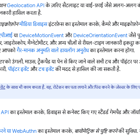
थान
Geolocation API
के ज़रिए सैटलाइट या वाई-फ़ाई जैसे अलग-अलग कं
कारी हासिल करता है.
इक्रोफ़ोन
मीडिया डिवाइस
इंटरफ़ेस का इस्तेमाल करके, कैमरे और माइक्रोफ़ोन से 
 एपीआई
या
DeviceMotionEvent
और
DeviceOrientationEvent
जैसे प
 जाइरोस्कोप, मैग्नेटोमीटर, और अन्य चीज़ों से रीयल-टाइम जानकारी इकट्ठा कर
िए आपको
गैर-मानक अनुमति वाले डायलॉग अनुरोध
का इस्तेमाल करना होगा.
टर
को उंगली, माउस, ट्रैकपैड या पेन से किए जाने वाले सभी टच और पॉइंटर 
ारी,
पॉइंटर इवेंट
और
टच इवेंट
की मदद से हासिल की जा सकती है.
वेंट
के साथ भी काम करता है. यह, रोटेशन का पता लगाने और पिंच करने के जेस्चर के लिए 
 API
का इस्तेमाल करके, डिवाइस से कनेक्ट किए गए स्टैंडर्ड गेमपैड और जॉयस
टि करने या WebAuthn
का इस्तेमाल करके,
बायोमेट्रिक से पुष्टि करने
की सुविधा. ज