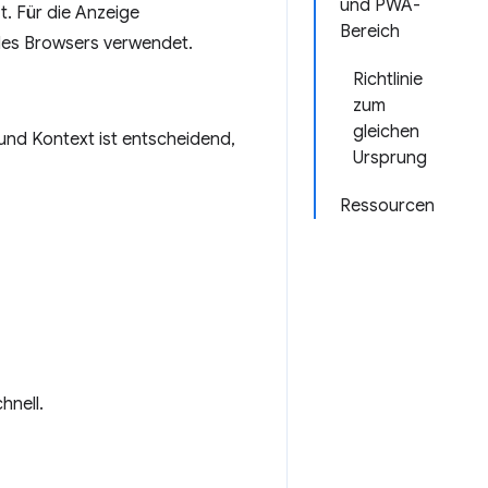
und PWA-
. Für die Anzeige
Bereich
des Browsers verwendet.
Richtlinie
zum
gleichen
 und Kontext ist entscheidend,
Ursprung
Ressourcen
nell.