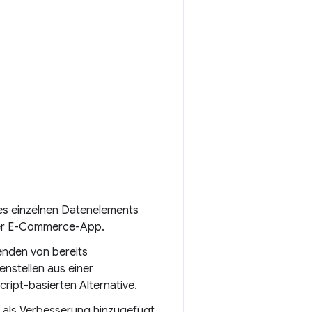
nes einzelnen Datenelements
oder E-Commerce-App.
enden von bereits
nstellen aus einer
ipt-basierten Alternative.
n als Verbesserung hinzugefügt