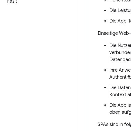
Fazit
Die Leist
Die App-K
Einseitige Web
Die Nutze
verbundene
Datendash
Ihre Anwen
Authentif
Die Daten
Kontext a
Die App i
oben aufg
SPAs sind in fo