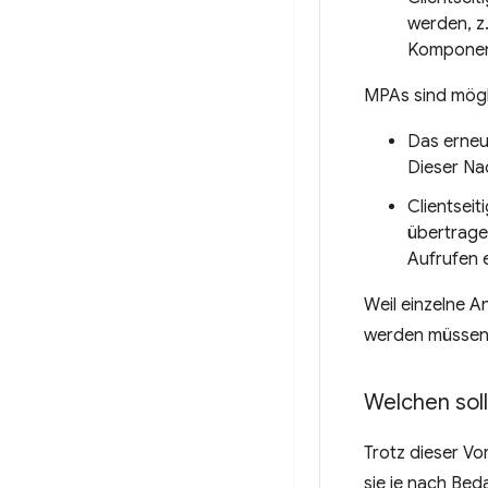
werden, z.
Komponen
MPAs sind mögl
Das erneu
Dieser Nac
Clientseit
übertrage
Aufrufen 
Weil einzelne 
werden müssen,
Welchen soll
Trotz dieser Vo
sie je nach Bed