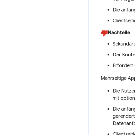
Die anfän
Clientseit
Nachteile
Sekundäre
Der Konte
Erfordert
Mehrseitige App
Die Nutze
mit optio
Die anfän
gerendert
Datenanfo
Clientsei