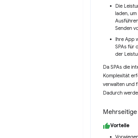
Die Leist
laden, um
Ausführen
Senden v
Ihre App w
SPAs für 
der Leistu
Da SPAs die int
Komplexität erf
verwalten und f
Dadurch werden
Mehrseitige
Vorteile
Vorwiegen