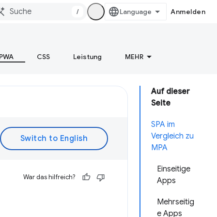
/
Anmelden
PWA
CSS
Leistung
MEHR
Auf dieser
Seite
SPA im
Vergleich zu
MPA
Einseitige
War das hilfreich?
Apps
Mehrseitig
e Apps