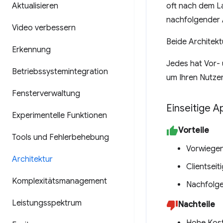
Aktualisieren
oft nach dem L
nachfolgender 
Video verbessern
Beide Architek
Erkennung
Jedes hat Vor- 
Betriebssystemintegration
um Ihren Nutzer
Fensterverwaltung
Einseitige A
Experimentelle Funktionen
Vorteile
Tools und Fehlerbehebung
Vorwiegen
Architektur
Clientseit
Komplexitätsmanagement
Nachfolge
Leistungsspektrum
Nachteile
Hohe Kost