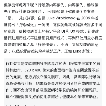
但該從何處著手呢？行動版內容優先、內容優先、離線優
先？在設計網頁彈性時，下列哪項是正確做法？答案是
「是」，
先試試看
。自從 Luke Wroblewski 在 2009 年首
度提出「
行動優先
」一詞後，這個詞彙就被解讀成許多不同
的意思：從模擬網頁上的特定平台 UI 和 UX 模式，到先建
構行動應用程式再建構網頁應用程式，再到只使用最小寬度
媒體查詢並稱之為「行動優先」。不過，這項功能的原意
是：
行動裝置會強制您專注於工作
。正如 Luke 所說：
行動裝置需要軟體開發團隊專注於應用程式中最重要的資
料和動作。320 x 480 像素的畫面根本沒有空間放置不必
要的元素。您必須設立優先順序。因此，當團隊以行動裝
置為優先設計時，結果就是專注於使用者想完成的重要工
作，而不會出現目前電腦版網站常見的繞路和介面雜訊。
這不僅能提供良好的使用者體驗，也能為企業帶來助益。