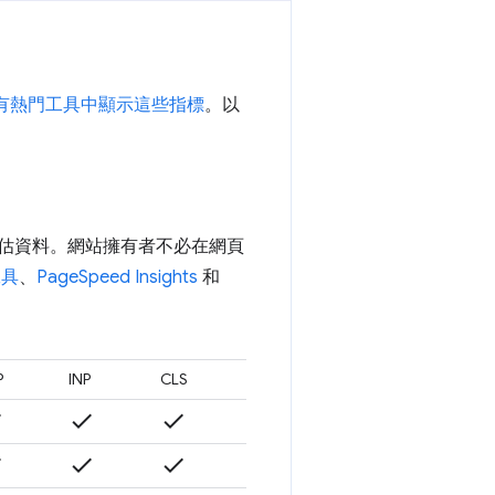
有熱門工具中顯示這些指標
。以
估資料。網站擁有者不必在網頁
工具
、
PageSpeed Insights
和
P
INP
CLS
k
check
check
k
check
check