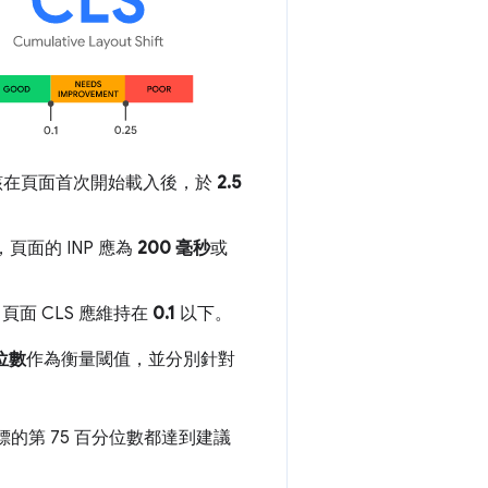
應該在頁面首次開始載入後，於
2.5
面的 INP 應為
200 毫秒
或
面 CLS 應維持在
0.1
以下。
分位數
作為衡量閾值，並分別針對
s 指標的第 75 百分位數都達到建議