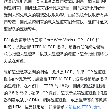
請嘗試瞭解原因：首頁通常是使用者造訪的第一個頁面 (即
到達網頁)，因此速度可能會比來源慢，因為來源使用者會
受到未預先載入的瀏覽器快取影響。由於系統會快取所有共
用資產，因此後續網頁的載入速度可能會更快，進而降低來
源層級的匯總資料。
PSI 也會顯示所有三項 Core Web Vitals (LCP、CLS 和
INP)，以及診斷 TTFB 和 FCP 指標。是否有任何網站體驗
核心指標未達標準，以及未達標準的程度？這會指出應將心
力放在何處。
瞭解這些數字之間的關係，尤其是 LCP。如果 LCP 速度緩
慢 (如本例所示)，請查看 TTFB 和 FCP，這兩者都是該指標
的里程碑。在本例中，TTFB 為 1.8 秒，因此很難達到建議
的 2.5 秒門檻，確保 LCP 良好。這表示後端速度緩慢 (伺服
器問題或缺少 CDN)、網路速度緩慢，或是重新導向導致第
一個 HTML 位元組延遲。詳情請參閱
最佳化 TTFB 指南
。