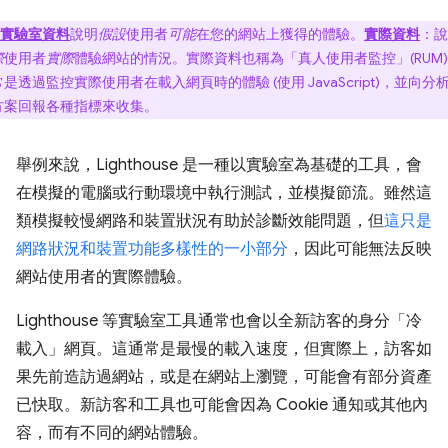
實驗室資料
說明
假設
使用者
可能
在您的網站上獲得的體驗。
實際資料
：說
際
使用者
實際
體驗網站的情況。實際資料也稱為「真人使用者監控」(RUM
是透過監控實際使用者在載入網頁時的體驗 (使用 JavaScript)，並向分
方案回報各種指標來收集。
舉例來說，Lighthouse 是一種以實驗室為基礎的工具，會
在模擬的電腦或行動環境中執行測試，並模擬節流。雖然這
類模擬較慢網路和裝置狀況有助於診斷效能問題，但
這只是
網路狀況和裝置功能多樣性的一小部分
，因此可能無法反映
網站使用者的實際體驗。
Lighthouse 等實驗室工具通常也會以全新訪客的身分「冷
載入」網頁。這通常是最慢的載入速度，但實際上，訪客如
果先前造訪過網站，或是在網站上瀏覽，可能會有部分資產
已快取。新訪客和工具也可能會因為 Cookie 通知或其他內
容，而有不同的網站體驗。