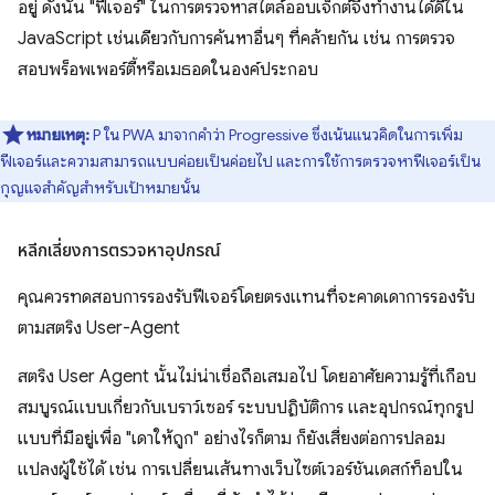
อยู่ ดังนั้น "ฟีเจอร์" ในการตรวจหาสไตล์ออบเจ็กต์จึงทํางานได้ดีใน
JavaScript เช่นเดียวกับการค้นหาอื่นๆ ที่คล้ายกัน เช่น การตรวจ
สอบพร็อพเพอร์ตี้หรือเมธอดในองค์ประกอบ
หมายเหตุ:
P ใน PWA มาจากคำว่า Progressive ซึ่งเน้นแนวคิดในการเพิ่ม
ฟีเจอร์และความสามารถแบบค่อยเป็นค่อยไป และการใช้การตรวจหาฟีเจอร์เป็น
กุญแจสําคัญสําหรับเป้าหมายนั้น
หลีกเลี่ยงการตรวจหาอุปกรณ์
คุณควรทดสอบการรองรับฟีเจอร์โดยตรงแทนที่จะคาดเดาการรองรับ
ตามสตริง User-Agent
สตริง User Agent นั้นไม่น่าเชื่อถือเสมอไป โดยอาศัยความรู้ที่เกือบ
สมบูรณ์แบบเกี่ยวกับเบราว์เซอร์ ระบบปฏิบัติการ และอุปกรณ์ทุกรูป
แบบที่มีอยู่เพื่อ "เดาให้ถูก" อย่างไรก็ตาม ก็ยังเสี่ยงต่อการปลอม
แปลงผู้ใช้ได้ เช่น การเปลี่ยนเส้นทางเว็บไซต์เวอร์ชันเดสก์ท็อปใน