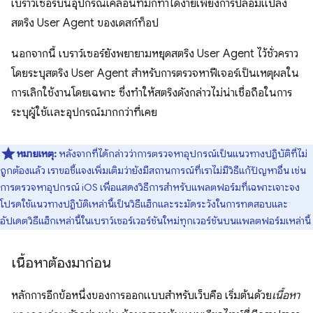
เบราว์เซอร์บนอุปกรณ์เคลื่อนที่มักทำได้ง่ายเพียงการปลอมแปลง
สตริง User Agent ของเดสก์ท็อป
นอกจากนี้ เบราว์เซอร์ยังพยายามหยุดสตริง User Agent ไว้ชั่วคราว
โดยระบุสตริง User Agent สําหรับการตรวจหาฟีเจอร์เป็นเหตุผลใน
การเลิกใช้งานโดยเฉพาะ ซึ่งทําให้สตริงดังกล่าวไม่น่าเชื่อถือในการ
ระบุผู้ใช้และอุปกรณ์มากกว่าที่เคย
หมายเหตุ:
หลังจากที่ได้กล่าวว่าการตรวจหาอุปกรณ์เป็นแนวทางปฏิบัติที่ไม่
ถูกต้องแล้ว เราขอชี้แจงเพิ่มเติมว่ายังมีสถานการณ์ที่เราไม่มีวิธีแก้ปัญหาอื่น เช่น
การตรวจหาอุปกรณ์ iOS เพื่อแสดงวิธีการสำหรับแพลตฟอร์มที่เฉพาะเจาะจง
โปรดใช้แนวทางปฏิบัติเหล่านี้เป็นวิธีแฮ็กและระมัดระวังในการทดสอบและ
อัปเดตวิธีแฮ็กเหล่านี้ในเบราว์เซอร์เวอร์ชันใหม่ทุกเวอร์ชันบนแพลตฟอร์มเหล่านี้
เนื้อหาต้องมาก่อน
หลักการอีกข้อหนึ่งของการออกแบบสําหรับเว็บคือ เริ่มต้นด้วย
เนื้อหา