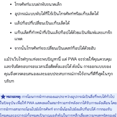
โทรศัพท์แบบฝาพับขนาดเล็ก
อุปกรณ์แบบพับได้ที่ใช้เป็นโทรศัพท์หรือแท็บเล็ตได้
แล็ปท็อปที่เปลี่ยนเป็นแท็บเล็ตได้
แท็บเล็ตที่ทำหน้าที่เป็นแล็ปท็อปได้ด้วยแป้นพิมพ์และแทร็ก
แพด
จากนั้นโทรศัพท์จะเปลี่ยนเป็นเดสก์ท็อปได้ด้วยฮับ
แม้ว่าเว็บไซต์ทุกแห่งจะพบปัญหานี้ แต่ PWA จะช่วยให้คุณควบคุม
และรับผิดชอบกรอบเวลาเมื่อติดตั้งแอปได้ ดังนั้น การออกแบบของ
คุณจึงควรตอบสนองและมอบประสบการณ์การใช้งานที่ดีที่สุดในทุก
บริบท
หมายเหตุ:
การโอนการนําทางของแอประหว่างอุปกรณ์เป็นสิ่งที่พบได้ทั่วไป
ในปัจจุบัน เพื่อให้ PWA แสดงผลในสมาร์ทวอทช์หลังจากได้รับการแจ้งเตือน โดย
การนําทางสามารถโอนไปยังโทรศัพท์ จากนั้นโอนไปยังแล็ปท็อปได้ การรองรับ
โหมดและอุปกรณ์ทั้งหมดเป็นกุญแจสำคัญในการหลีกเลี่ยงความหงุดหงิดของผู้