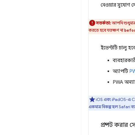
নেওয়ার সুযোগ দে
সতর্কতা:
আপনি শুধুমাত্
করতে হবে যতক্ষণ না
befo
ইভেন্টটি চালু হবে
ব্যবহারকার
অ্যাপটি
PW
PWA অন্যান
iOS এবং iPadOS-এ Ch
একমাত্র বিকল্প হল Safari 
প্রম্পট করার স