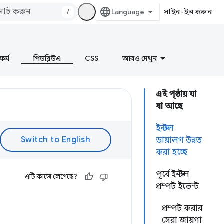
/
সাইন-ইন করুন
ফর্ম
পিডব্লিউএ
CSS
আরও দেখুন
এই পৃষ্ঠায় যা
যা আছে
ইনস্টল
ডায়ালগ উন্নত
করা হচ্ছে
পূর্বে ইনস্টল
এটি কাজে লেগেছে?
প্রম্পট ইভেন্ট
প্রম্পট করার
সেরা জায়গা