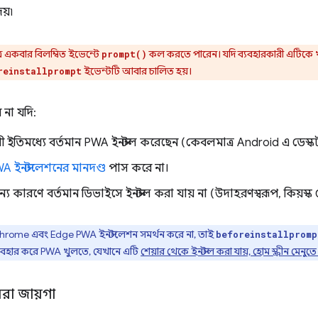
য়৷
র একবার বিলম্বিত ইভেন্টে
কল করতে পারেন। যদি ব্যবহারকারী এটিকে 
prompt()
ইভেন্টটি আবার চালিত হয়।
reinstallprompt
 না যদি:
ী ইতিমধ্যে বর্তমান PWA ইনস্টল করেছেন (কেবলমাত্র Android এ ডে
A ইনস্টলেশনের মানদণ্ড
পাস করে না।
্য কারণে বর্তমান ডিভাইসে ইনস্টল করা যায় না (উদাহরণস্বরূপ, কিয়স্ক
rome এবং Edge PWA ইনস্টলেশন সমর্থন করে না, তাই
beforeinstallpromp
ব্যবহার করে PWA খুলতে, যেখানে এটি
শেয়ার থেকে ইনস্টল করা যায়, হোম স্ক্রীন মেনু
েরা জায়গা