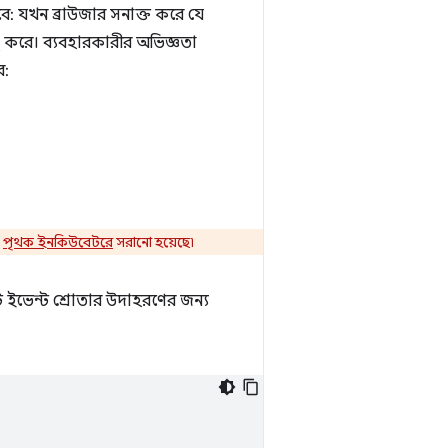
বে: যখন ব্রাউজার সনাক্ত করে যে
ু করে। ব্যবহারকারীর অভিজ্ঞতা
ে:
ি
পৃথক ইনকিউবেটরে
সরানো হয়েছে৷
ি ইভেন্ট শ্রোতার উদাহরণের জন্য