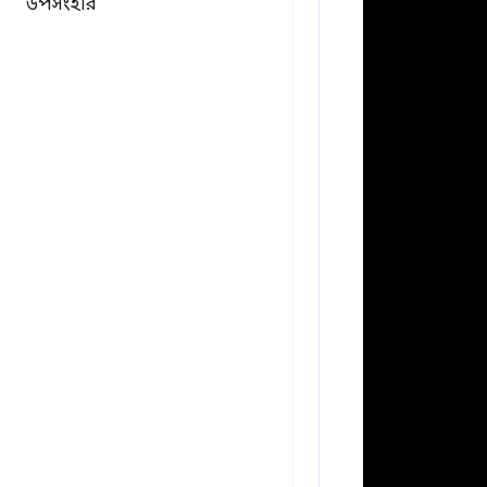
উপসংহার