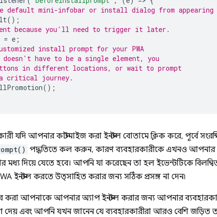
istener
(
'beforeinstallprompt'
,
(
e
)
=
>
{
e default mini-infobar or install dialog from appearing
lt
();
ent because you'll need to trigger it later.
=
e
;
ustomized install prompt for your PWA
 doesn't have to be a single element, you
ttons in different locations, or wait to prompt
a critical journey.
llPromotion
();
ারী যদি আপনার কাস্টমাইজ করা ইনস্টল বোতামে ক্লিক করে, পূর্বে সংরক
rompt()
পদ্ধতিতে কল করুন, কারণ ব্যবহারকারীকে এখনও আপনার অ্
রিয়ার মধ্য দিয়ে যেতে হবে। আপনি যা করেছেন তা হল ইভেন্টটিকে বিলম
WA ইনস্টল করতে উত্সাহিত করার জন্য সঠিক প্রসঙ্গ না দেন৷
ার করা আপনাকে আপনার অ্যাপ ইনস্টল করার জন্য আপনার ব্যবহারকারী
দেয় এবং আপনি যখন জানেন যে ব্যবহারকারীরা আরও বেশি জড়িত তখন 