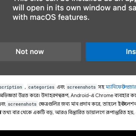
scription
,
categories
এবং
screenshots
সহ
ম্যানিফেস্টে প্রচ
পট অভিজ্ঞতা উন্নত করে। উদাহরণস্বরূপ, Android-এ Chrome ব্যবহার
বং
screenshots
ক্ষেত্রগুলির জন্য মান প্রদান করে, তাহলে ইনস্ট
ন
তথ্য বার থেকে একটি বড়, আরও বিস্তারিত ডায়ালগে রূপান্তরিত হয়, 