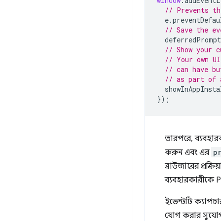
window
.
addEventL
// Prevents th
e
.
preventDefau
// Save the ev
deferredPrompt
// Show your c
// Your own UI
// can have bu
// as part of 
showInAppInsta
});
তারপরে, ব্যবহারক
করুন এবং এর
p
ব্রাউজারের প্রক্
ব্যবহারকারীকে P
ইভেন্টটি ক্যাপচ
যোগ করার সুযোগ 