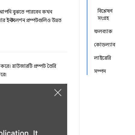
বিশ্লেষণ
বে, আপনি বুঝতে পারবেন কখন
সংগ্রহ
র ইনস্টলেশন প্রম্পটগুলিও উন্নত
ফলব্যাক
কোডল্যাব
লাইব্রেরি
করে। ব্রাউজারটি প্রম্পট তৈরি
সম্পদ
করে৷