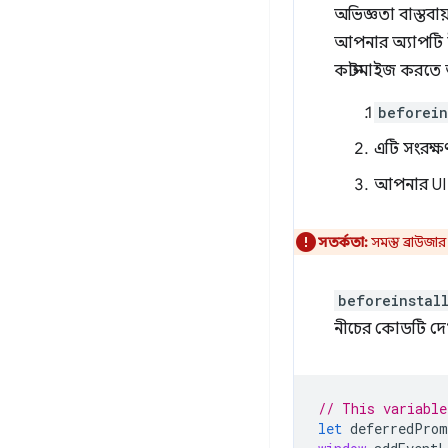
অভিজ্ঞতা বাস্তবা
আপনার অ্যাপটি ই
কাস্টমাইজ করতে 
beforein
এটি সংরক্
আপনার UI 
সতর্কতা:
সমস্ত ব্রাউজা
beforeinstal
নীচের কোডটি দে
// This variable
let
deferredProm