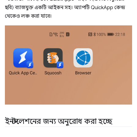
ছবি) ব্যাজযুক্ত একটি আইকন সহ। অ্যাপটি QuickApp কেন্দ্র
থেকেও লঞ্চ করা যাবে।
ইনস্টলেশনের জন্য অনুরোধ করা হচ্ছে