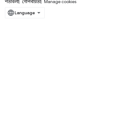
শর্তাবলী
গোপনীয়তা
Manage cookies