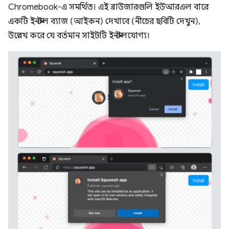
Chromebook-এ সমর্থিত। এই ব্রাউজারগুলি ইউআরএল বারে
একটি ইনস্টল ব্যাজ (আইকন) দেখাবে (নীচের ছবিটি দেখুন),
উল্লেখ করে যে বর্তমান সাইটটি ইনস্টলযোগ্য।