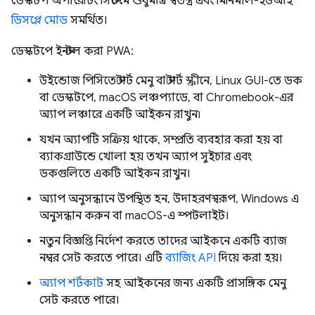
ডেস্কটপ অপারেটিং সিস্টেমে শুধুমাত্র স্বতন্ত্র এবং মিনিমাল-ইউআই
ডিসপ্লে মোড
সমর্থিত।
ডেস্কটপে ইনস্টল করা PWA:
উইন্ডোজ পিসিতে স্টার্ট মেনু বা স্টার্ট স্ক্রীনে, Linux GUI-তে ডক
বা ডেস্কটপে, macOS লঞ্চপ্যাডে, বা Chromebook-এর
অ্যাপ লঞ্চারে একটি আইকন রাখুন৷
যখন অ্যাপটি সক্রিয় থাকে, সম্প্রতি ব্যবহার করা হয় বা
ব্যাকগ্রাউন্ডে খোলা হয় তখন অ্যাপ সুইচার এবং
ডকগুলিতে একটি আইকন রাখুন।
অ্যাপ অনুসন্ধানে উপস্থিত হন, উদাহরণস্বরূপ, Windows এ
অনুসন্ধান করুন বা macOS-এ স্পটলাইট।
নতুন বিজ্ঞপ্তি নির্দেশ করতে তাদের আইকনে একটি ব্যাজ
নম্বর সেট করতে পারে। এটি
ব্যাজিং API
দিয়ে করা হয়।
অ্যাপ শর্টকাট
সহ আইকনের জন্য একটি প্রাসঙ্গিক মেনু
সেট করতে পারে।