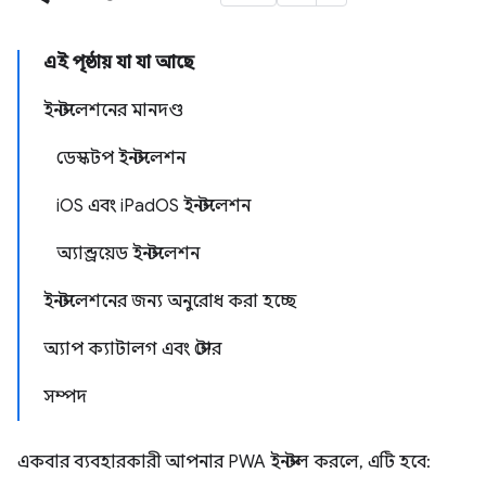
এই পৃষ্ঠায় যা যা আছে
ইনস্টলেশনের মানদণ্ড
ডেস্কটপ ইনস্টলেশন
iOS এবং iPadOS ইনস্টলেশন
অ্যান্ড্রয়েড ইনস্টলেশন
ইনস্টলেশনের জন্য অনুরোধ করা হচ্ছে
অ্যাপ ক্যাটালগ এবং স্টোর
সম্পদ
একবার ব্যবহারকারী আপনার PWA ইনস্টল করলে, এটি হবে: