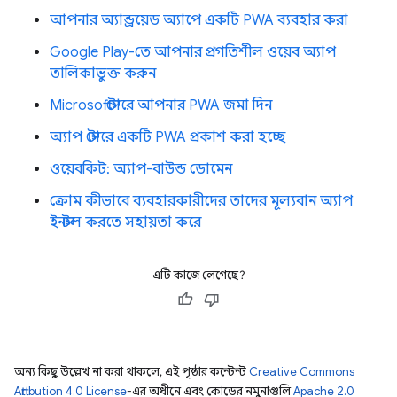
আপনার অ্যান্ড্রয়েড অ্যাপে একটি PWA ব্যবহার করা
Google Play-তে আপনার প্রগতিশীল ওয়েব অ্যাপ
তালিকাভুক্ত করুন
Microsoft স্টোরে আপনার PWA জমা দিন
অ্যাপ স্টোরে একটি PWA প্রকাশ করা হচ্ছে
ওয়েবকিট: অ্যাপ-বাউন্ড ডোমেন
ক্রোম কীভাবে ব্যবহারকারীদের তাদের মূল্যবান অ্যাপ
ইনস্টল করতে সহায়তা করে
এটি কাজে লেগেছে?
অন্য কিছু উল্লেখ না করা থাকলে, এই পৃষ্ঠার কন্টেন্ট
Creative Commons
Attribution 4.0 License
-এর অধীনে এবং কোডের নমুনাগুলি
Apache 2.0