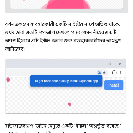
যখন একজন ব্যবহারকারী একটি সাইটের সাথে জড়িত থাকে,
তখন তারা একটি পপআপ দেখতে পারে যেমন নীচের একটি
অ্যাপ হিসাবে এটি ইনস্টল করার জন্য ব্যবহারকারীদের আমন্ত্রণ
জানিয়েছে৷
ব্রাউজারের ড্রপ-ডাউন মেনুতে একটি "ইনস্টল" অন্তর্ভুক্ত রয়েছে
"