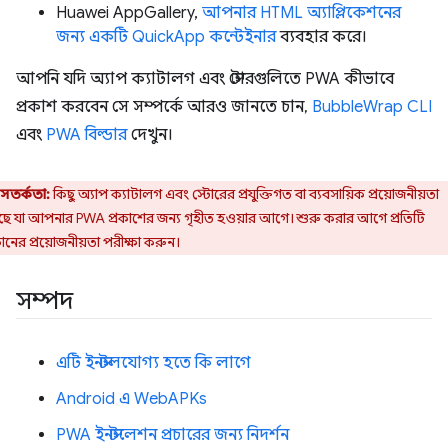
Huawei AppGallery,
আপনার HTML অ্যাপ্লিকেশনের
জন্য একটি QuickApp কন্টেইনার
ব্যবহার করে।
আপনি যদি অ্যাপ ক্যাটালগ এবং স্টোরগুলিতে PWA কীভাবে
প্রকাশ করবেন সে সম্পর্কে আরও জানতে চান,
BubbleWrap CLI
এবং
PWA বিল্ডার
দেখুন।
সতর্কতা:
কিছু অ্যাপ ক্যাটালগ এবং স্টোরের প্রযুক্তিগত বা ব্যবসায়িক প্রয়োজনীয়তা
েছে যা আপনার PWA প্রকাশের জন্য গৃহীত হওয়ার আগে। শুরু করার আগে প্রতিটি
নের প্রয়োজনীয়তা পরীক্ষা করুন।
সম্পদ
এটি ইনস্টলযোগ্য হতে কি লাগে
Android এ WebAPKs
PWA ইনস্টলেশন প্রচারের জন্য নিদর্শন