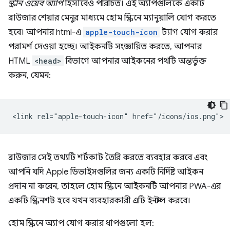
স্ক্রীন ওয়েব অ্যাপ
হিসাবেও পরিচিত। এই অ্যাপগুলিকে একটি
ব্রাউজার শেয়ার মেনুর মাধ্যমে হোম স্ক্রিনে ম্যানুয়ালি যোগ করতে
হবে। আপনার html-এ
apple-touch-icon
ট্যাগ যোগ করার
পরামর্শ দেওয়া হচ্ছে। আইকনটি সংজ্ঞায়িত করতে, আপনার
HTML
<head>
বিভাগে আপনার আইকনের পথটি অন্তর্ভুক্ত
করুন, যেমন:
ব্রাউজার সেই তথ্যটি শর্টকাট তৈরি করতে ব্যবহার করবে এবং
আপনি যদি Apple ডিভাইসগুলির জন্য একটি নির্দিষ্ট আইকন
প্রদান না করেন, তাহলে হোম স্ক্রিনে আইকনটি আপনার PWA-এর
একটি স্ক্রিনশট হবে যখন ব্যবহারকারী এটি ইনস্টল করবে।
হোম স্ক্রিনে অ্যাপ যোগ করার ধাপগুলো হল: