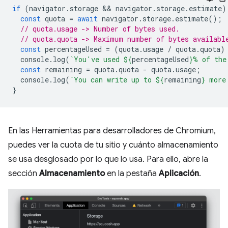
if
(
navigator
.
storage
 && 
navigator
.
storage
.
estimate
)
const
quota
=
await
navigator
.
storage
.
estimate
();
// quota.usage -> Number of bytes used.
// quota.quota -> Maximum number of bytes availabl
const
percentageUsed
=
(
quota
.
usage
/
quota
.
quota
)
console
.
log
(
`You've used 
${
percentageUsed
}
% of the
const
remaining
=
quota
.
quota
-
quota
.
usage
;
console
.
log
(
`You can write up to 
${
remaining
}
 more
}
En las Herramientas para desarrolladores de Chromium,
puedes ver la cuota de tu sitio y cuánto almacenamiento
se usa desglosado por lo que lo usa. Para ello, abre la
sección
Almacenamiento
en la pestaña
Aplicación
.