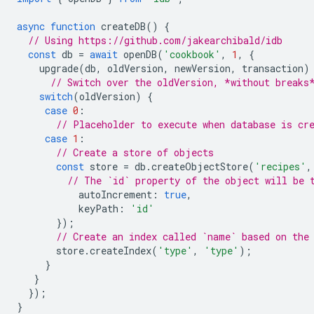
async
function
createDB
()
{
// Using https://github.com/jakearchibald/idb
const
db
=
await
openDB
(
'cookbook'
,
1
,
{
upgrade
(
db
,
oldVersion
,
newVersion
,
transaction
)
// Switch over the oldVersion, *without breaks
switch
(
oldVersion
)
{
case
0
:
// Placeholder to execute when database is cr
case
1
:
// Create a store of objects
const
store
=
db
.
createObjectStore
(
'recipes'
,
// The `id` property of the object will be 
autoIncrement
:
true
,
keyPath
:
'id'
});
// Create an index called `name` based on the
store
.
createIndex
(
'type'
,
'type'
);
}
}
});
}