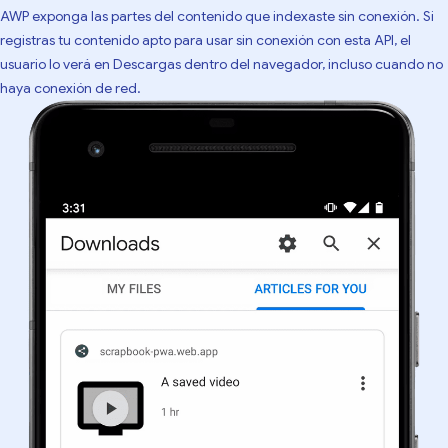
AWP exponga las partes del contenido que indexaste sin conexión. Si
registras tu contenido apto para usar sin conexión con esta API, el
usuario lo verá en Descargas dentro del navegador, incluso cuando no
haya conexión de red.