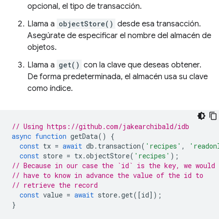
opcional, el tipo de transacción.
Llama a
objectStore()
desde esa transacción.
Asegúrate de especificar el nombre del almacén de
objetos.
Llama a
get()
con la clave que deseas obtener.
De forma predeterminada, el almacén usa su clave
como índice.
// Using https://github.com/jakearchibald/idb
async
function
getData
()
{
const
tx
=
await
db
.
transaction
(
'recipes'
,
'readon
const
store
=
tx
.
objectStore
(
'recipes'
);
// Because in our case the `id` is the key, we would
// have to know in advance the value of the id to
// retrieve the record
const
value
=
await
store
.
get
([
id
]);
}