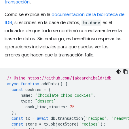
transacción
.
Como se explica en la
documentación de la biblioteca de
IDB
, si escribes en la base de datos,
tx.done
es el
indicador de que todo se confirmó correctamente en la
base de datos. Sin embargo, es beneficioso esperar las
operaciones individuales para que puedas ver los
errores que hacen que la transacción falle.
// Using https://github.com/jakearchibald/idb
async
function
addData
()
{
const
cookies
=
{
name
:
"Chocolate chips cookies"
,
type
:
"dessert"
,
cook_time_minutes
:
25
};
const
tx
=
await
db
.
transaction
(
'recipes'
,
'readwr
const
store
=
tx
.
objectStore
(
'recipes'
);