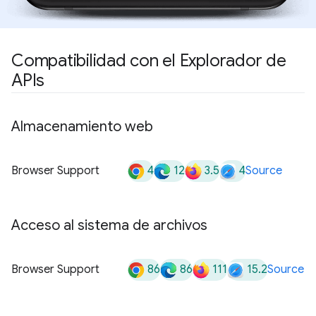
Compatibilidad con el Explorador de
APIs
Almacenamiento web
4
12
3.5
4
Browser Support
Source
Acceso al sistema de archivos
86
86
111
15.2
Browser Support
Source