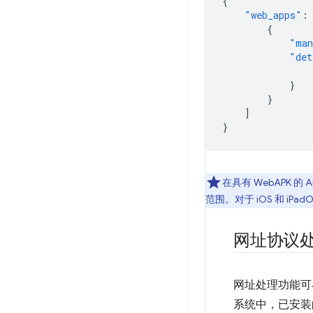
{
"web_apps"
:
{
"man
"det
}
}
]
}
在具有 WebAPK 的
范围。对于 iOS 和 iPa
网址协议
网址处理功能
系统中，已安装