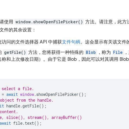
，请使用
window.showOpenFilePicker()
方法。请注意，此方
文件的其余设置：
访问的文件选择器 API 中捕获
文件句柄
。这会显示有关该文件
的
getFile()
方法，您将获得一种特殊的
Blob
，称为
File
，
称和上次修改日期）。由于它是 Blob，因此可以对其调用 Blo
 select a file.
=
await
window
.
showOpenFilePicker
();
object from the handle.
it
handle
.
getFile
();
content.
le, slice(), stream(), arrayBuffer()
await
file
.
text
();