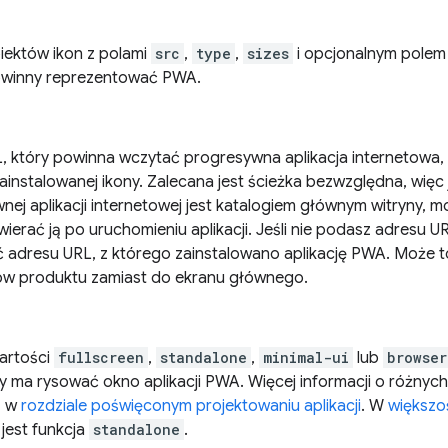
biektów ikon z polami
src
,
type
,
sizes
i opcjonalnym pole
owinny reprezentować PWA.
, który powinna wczytać progresywna aplikacja internetowa, 
instalowanej ikony. Zalecana jest ścieżka bezwzględna, więc j
nej aplikacji internetowej jest katalogiem głównym witryny, 
twierać ją po uruchomieniu aplikacji. Jeśli nie podasz adresu
 adresu URL, z którego zainstalowano aplikację PWA. Może to 
w produktu zamiast do ekranu głównego.
artości
fullscreen
,
standalone
,
minimal-ui
lub
browser
y ma rysować okno aplikacji PWA. Więcej informacji o różnych
z w
rozdziale poświęconym projektowaniu aplikacji
. W
większo
jest funkcja
standalone
.