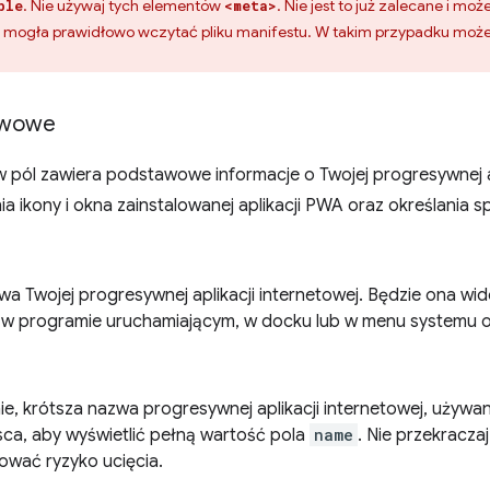
. Nie używaj tych elementów
. Nie jest to już zalecane i mo
ble
<meta>
e mogła prawidłowo wczytać pliku manifestu. W takim przypadku może
awowe
 pól zawiera podstawowe informacje o Twojej progresywnej ap
a ikony i okna zainstalowanej aplikacji PWA oraz określania s
wa Twojej progresywnej aplikacji internetowej. Będzie ona wi
w programie uruchamiającym, w docku lub w menu systemu 
ie, krótsza nazwa progresywnej aplikacji internetowej, używa
sca, aby wyświetlić pełną wartość pola
name
. Nie przekracza
zować ryzyko ucięcia.