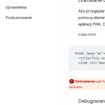
Linkowanie 
Uprawnienia
Aby przeglądark
Podsumowanie
pomocą eleme
aplikacji PWA. 
index.html:
<html lang="en">
  <title>This is
Ostrzeżenie:
jeśli
stronami.
Debugowanie