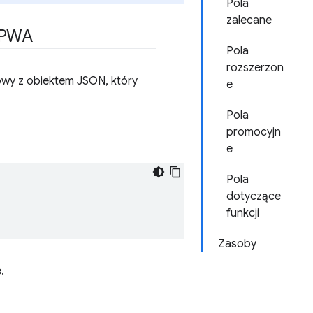
Pola
zalecane
o PWA
Pola
rozszerzon
towy z obiektem JSON, który
e
Pola
promocyjn
e
Pola
dotyczące
funkcji
Zasoby
.