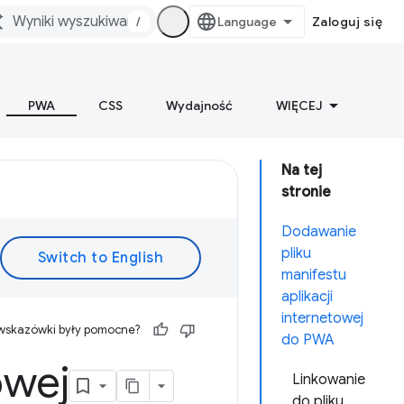
/
Zaloguj się
PWA
CSS
Wydajność
WIĘCEJ
Na tej
stronie
Dodawanie
pliku
manifestu
aplikacji
internetowej
 wskazówki były pomocne?
do PWA
owej
Linkowanie
do pliku