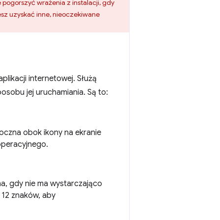
że pogorszyć wrażenia z instalacji, gdy
sz uzyskać inne, nieoczekiwane
likacji internetowej. Służą
posobu jej uruchamiania. Są to:
doczna obok ikony na ekranie
operacyjnego.
na, gdy nie ma wystarczająco
j 12 znaków, aby