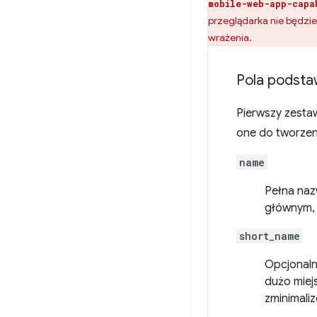
mobile-web-app-capa
przeglądarka nie będzi
wrażenia.
Pola podst
Pierwszy zestaw
one do tworzeni
name
Pełna naz
głównym, 
short_name
Opcjonaln
dużo miej
zminimali