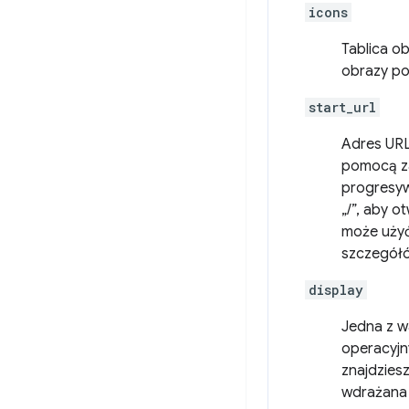
icons
Tablica o
obrazy p
start_url
Adres URL
pomocą za
progresyw
„/”, aby o
może użyć
szczegółó
display
Jedna z w
operacyjn
znajdzies
wdrażana 