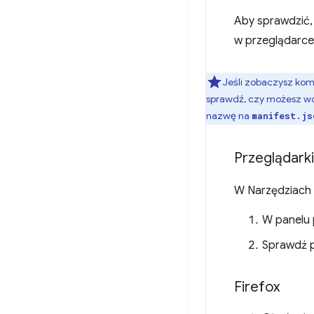
Aby sprawdzić,
w przeglądarce
Jeśli zobaczysz komu
sprawdź, czy możesz wcz
nazwę na
manifest.js
Przeglądark
W Narzędziach
W panelu p
Sprawdź p
Firefox