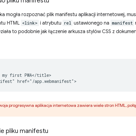
do pliku manifestu
a mogła rozpoznać plik manifestu aplikacji internetowej, mu
ntu HTML
<link>
i atrybutu
rel
ustawionego na
manifest
Działa to podobnie jak łączenie arkusza stylów CSS z dokume


 my first PWA</title>

 Twoja progresywna aplikacja internetowa zawiera wiele stron HTML, połą
 pliku manifestu