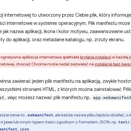
cji internetowej to utworzony przez Ciebie plik, który informuj
eści internetowe w systemie operacyjnym. Plik manifestu mo
ie jak nazwa aplikacji, ikona i kolor motywu, zaawansowane us
óty do aplikacji, oraz metadane katalogu, np. zrzuty ekranu.
rogresywna aplikacja internetowa spełniała
kryteria instalacji
w każdej p
ternetowej, chociaż Chrome może nadal zezwalać na
instalację bez nieg
nna zawierać jeden plik manifestu na aplikację, zwykle hos
 wszystkimi stronami HTML, z których można zainstalować PWA
st
, więc możesz nazwać plik manifestu np.
app.webmanifes
zszerzenie to
, ale każda nazwa pliku będzie działać, o 
.webmanifest
lub innym typem treści zgodnym z formatem JSON, np.
t+json
text/
.
manifest.json