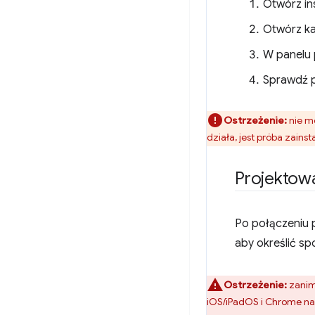
Otwórz in
Otwórz kar
W panelu p
Sprawdź p
Ostrzeżenie:
nie m
działa, jest próba zains
Projektow
Po połączeniu p
aby określić sp
Ostrzeżenie:
zanim
iOS/iPadOS i Chrome na