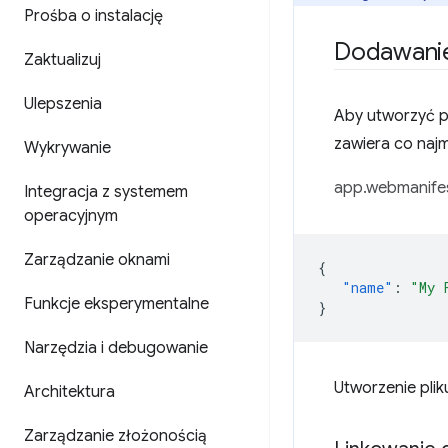
Prośba o instalację
Dodawanie 
Zaktualizuj
Ulepszenia
Aby utworzyć pl
zawiera co najm
Wykrywanie
app.webmanifes
Integracja z systemem
operacyjnym
Zarządzanie oknami
{
"name"
:
"My 
Funkcje eksperymentalne
}
Narzędzia i debugowanie
Utworzenie plik
Architektura
Zarządzanie złożonością