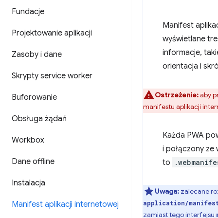
Fundacje
Manifest aplika
Projektowanie aplikacji
wyświetlane tr
informacje, tak
Zasoby i dane
orientacja i skr
Skrypty service worker
Ostrzeżenie:
aby p
Buforowanie
manifestu aplikacji in
Obsługa żądań
Każda PWA powi
Workbox
i połączony ze
Dane offline
to
.webmanife
Instalacja
Uwaga:
zalecane ro
application/manifes
Manifest aplikacji internetowej
zamiast tego interfejsu