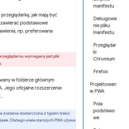
manifestu
e przeglądarkę, jak mają być
Debugowa
że zawierać podstawowe
nie pliku
tawienia, np. preferowana
manifestu
Przeglądar
ki
rzeglądarce, wymagany jest plik
Chromium
o
.
Firefox
towany w folderze głównym
Projektowan
. Jego oficjalne rozszerzenie
ie PWA
t
.
Pola
podstawo
ile zostanie dostarczona z typem treści
we
. Dlatego wiele starszych PWA używa
json