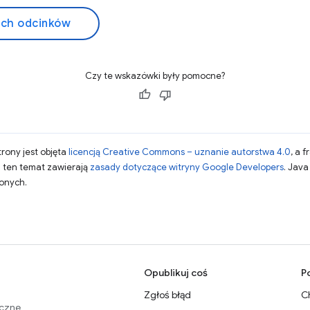
ich odcinków
Czy te wskazówki były pomocne?
strony jest objęta
licencją Creative Commons – uznanie autorstwa 4.0
, a 
a ten temat zawierają
zasady dotyczące witryny Google Developers
. Jav
zonych.
.
Opublikuj coś
P
Zgłoś błąd
C
eczne