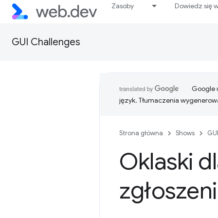
Zasoby
Dowiedz się w
GUI Challenges
Google u
język. Tłumaczenia wygenerowa
Strona główna
Shows
GUI
Oklaski d
zgłoszen