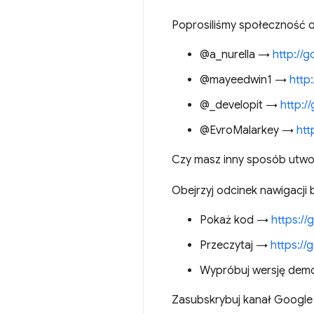
Poprosiliśmy społeczność o
@a_nurella →
http://
@mayeedwin1 →
http
@_developit →
http:/
@EvroMalarkey →
htt
Czy masz inny sposób utwo
Obejrzyj odcinek nawigacji
Pokaż kod →
https://
Przeczytaj →
https://
Wypróbuj wersję dem
Zasubskrybuj kanał Googl