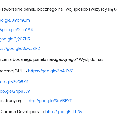
 stworzenie panelu bocznego na Twój sposób i wszyscy się u
goo.gle/3j9bmQm
://goo.gle/2Lin1A4
/goo.gle/3j907HR
ps://goo.gle/3cwJZP2
rzenia bocznego panelu nawigacyjnego? Wyślij do nas!
 bocznej GUI →
https://goo.gle/3o4UYS1
goo.gle/3sQ8Xif
goo.gle/2Np83J9
onstracyjną →
http://goo.gle/3bVBFYT
e Chrome Developers →
http://goo.gl/LLLNvf