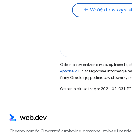
arrow_back
Wróć do wszystk
O ile nie stwierdzono inaczej, treść tej 
Apache 2.0
. Szczegółowe informacje n
firmy Oracle i jej podmiotów stowarzys
Ostatnia aktualizacja: 2021-02-03 UTC
Chcemy pomóc Ci tworzyć atrakcyjne, dostępne, szybkie i bezpi