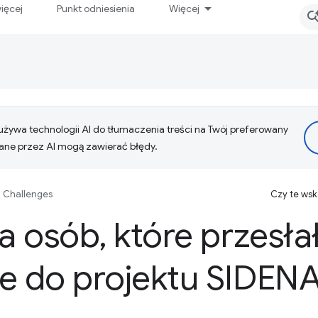
ięcej
Punkt odniesienia
Więcej
żywa technologii AI do tłumaczenia treści na Twój preferowany
ne przez AI mogą zawierać błędy.
 Challenges
Czy te ws
la osób
,
które przesła
ie do projektu SIDEN