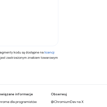
fragmenty kodu są dostępne na
licencji
a jest zastrzeżonym znakiem towarowym
owiązane informacje
Obserwuj
hrome dla programistów
@ChromiumDev na X