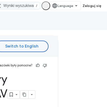
/
Zaloguj się
kazówki były pomocne?
ły
AV