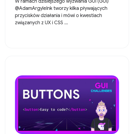
W ramach dzisiejszego wyzwania GUI (GUI)
@AdamArgyleInk tworzy kilka pływających
przycisków działania i mówi o kwestiach
związanych z UX i CSS ...