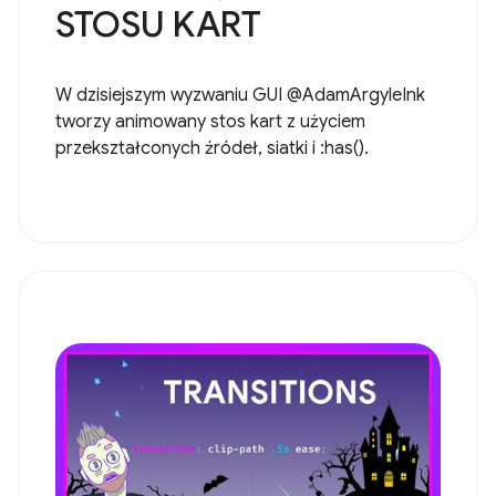
STOSU KART
W dzisiejszym wyzwaniu GUI @AdamArgyleInk
tworzy animowany stos kart z użyciem
przekształconych źródeł, siatki i :has().