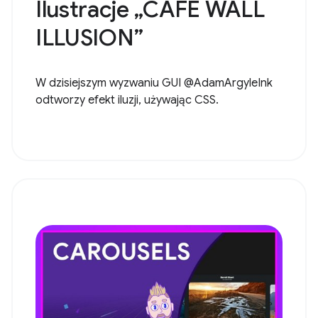
Ilustracje „CAFE WALL
ILLUSION”
W dzisiejszym wyzwaniu GUI @AdamArgyleInk
odtworzy efekt iluzji, używając CSS.