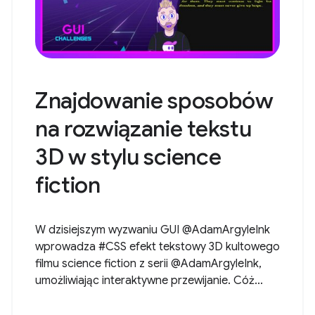
Znajdowanie sposobów
na rozwiązanie tekstu
3D w stylu science
fiction
W dzisiejszym wyzwaniu GUI @AdamArgyleInk
wprowadza #CSS efekt tekstowy 3D kultowego
filmu science fiction z serii @AdamArgyleInk,
umożliwiając interaktywne przewijanie. Cóż...