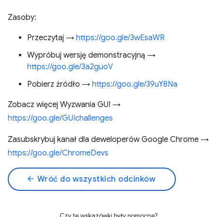
Zasoby:
Przeczytaj →
https://goo.gle/3wEsaWR
Wypróbuj wersję demonstracyjną →
https://goo.gle/3a2guoV
Pobierz źródło →
https://goo.gle/39uY8Na
Zobacz więcej Wyzwania GUI →
https://goo.gle/GUIchallenges
Zasubskrybuj kanał dla deweloperów Google Chrome →
https://goo.gle/ChromeDevs
arrow_back
Wróć do wszystkich odcinków
Czy te wskazówki były pomocne?