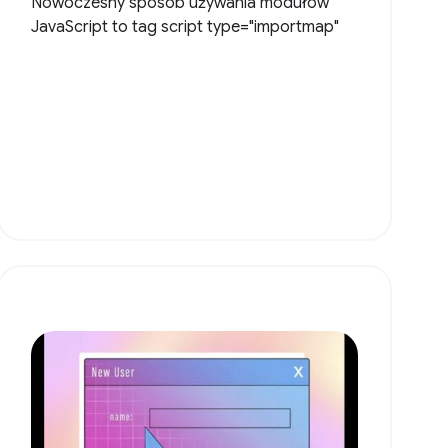
Nowoczesny sposób używania modułów
JavaScript to tag script type="importmap"