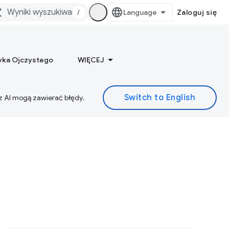
/
Zaloguj się
yka Ojczystego
WIĘCEJ
z AI mogą zawierać błędy.