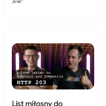
„brak”.
List miłosny do