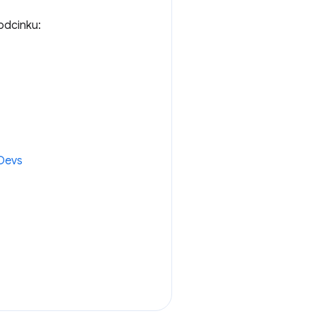
 odcinku:
Devs