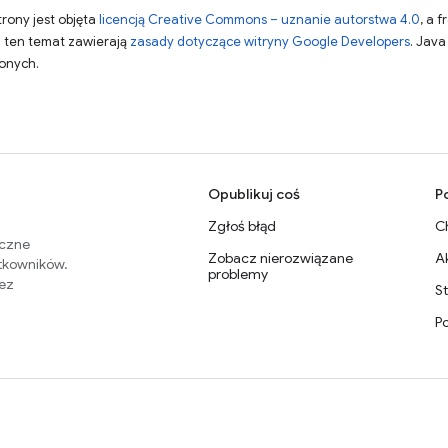
strony jest objęta
licencją Creative Commons – uznanie autorstwa 4.0
, a 
a ten temat zawierają
zasady dotyczące witryny Google Developers
. Jav
zonych.
Opublikuj coś
P
Zgłoś błąd
C
eczne
Zobacz nierozwiązane
A
ytkowników.
problemy
zez
S
P