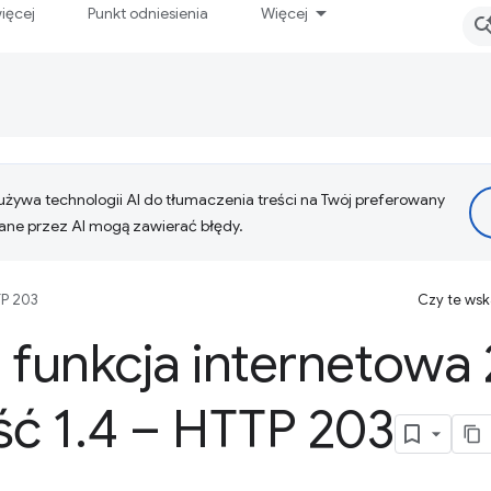
ięcej
Punkt odniesienia
Więcej
żywa technologii AI do tłumaczenia treści na Twój preferowany
ne przez AI mogą zawierać błędy.
P 203
Czy te ws
 funkcja internetowa
ść 1
.
4 – HTTP 203