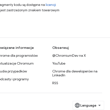
fragmenty kodu są dostępne na
licencji
a jest zastrzeżonym znakiem towarowym
owiązane informacje
Obserwuj
hrome dla programistów
@ChromiumDev na X
ktualizacje Chromium
YouTube
tudia przypadków
Chrome dla deweloperów na
LinkedIn
odcasty i programy
RSS