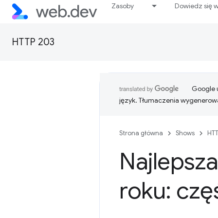
Zasoby
Dowiedz się w
HTTP 203
Google u
język. Tłumaczenia wygenerowa
Strona główna
Shows
HTT
Najlepsza
roku: czę