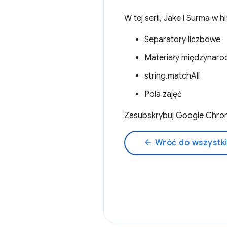
W tej serii, Jake i Surma w 
Separatory liczbowe
Materiały międzynar
string.matchAll
Pola zajęć
Zasubskrybuj Google Chro
arrow_back
Wróć do wszystk