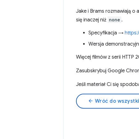
Jake i Brams rozmawiają o a
się inaczej niż
none
.
Specyfikacja →
https:
Wersja demonstracyj
Więcej filmów z serii HTTP
Zasubskrybuj Google Chro
Jeśli materiał Ci się spod
arrow_back
Wróć do wszystk