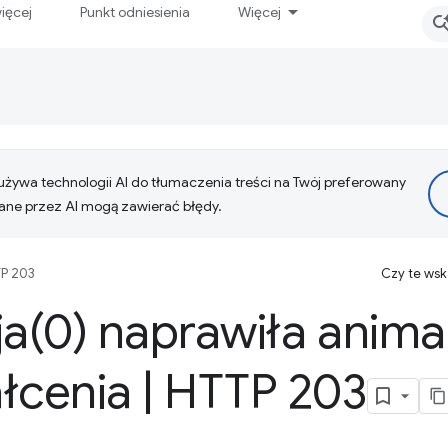
ięcej
Punkt odniesienia
Więcej
żywa technologii AI do tłumaczenia treści na Twój preferowany
ne przez AI mogą zawierać błędy.
P 203
Czy te ws
ja(
0) naprawiła anima
ałcenia
|
HTTP 203