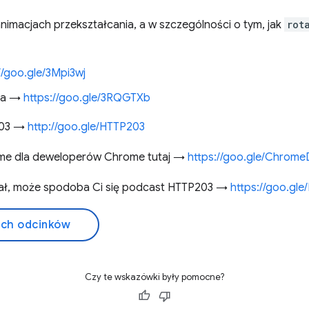
nimacjach przekształcania, a w szczególności o tym, jak
rot
//goo.gle/3Mpi3wj
na →
https://goo.gle/3RQGTXb
 203 →
http://goo.gle/HTTP203
me dla deweloperów Chrome tutaj →
https://goo.gle/Chrome
obał, może spodoba Ci się podcast HTTP203 →
https://goo.gl
ich odcinków
Czy te wskazówki były pomocne?