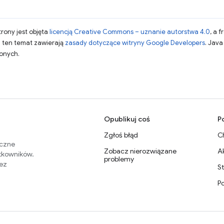
strony jest objęta
licencją Creative Commons – uznanie autorstwa 4.0
, a 
a ten temat zawierają
zasady dotyczące witryny Google Developers
. Jav
zonych.
Opublikuj coś
P
Zgłoś błąd
C
eczne
Zobacz nierozwiązane
A
ytkowników.
problemy
zez
S
P