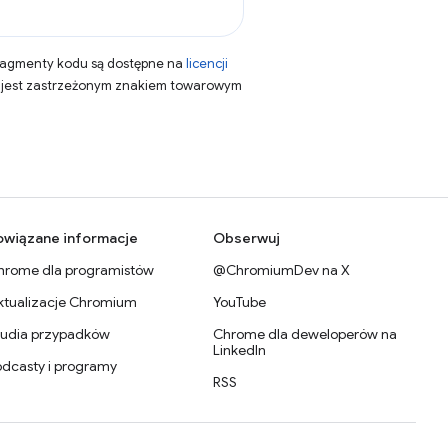
fragmenty kodu są dostępne na
licencji
a jest zastrzeżonym znakiem towarowym
owiązane informacje
Obserwuj
hrome dla programistów
@ChromiumDev na X
ktualizacje Chromium
YouTube
tudia przypadków
Chrome dla deweloperów na
LinkedIn
odcasty i programy
RSS