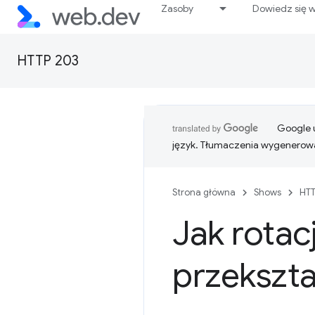
Zasoby
Dowiedz się w
HTTP 203
Google u
język. Tłumaczenia wygenerowa
Strona główna
Shows
HTT
Jak
rotac
przekszt