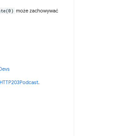
ate(0)
może zachowywać
Devs
e/HTTP203Podcast
.