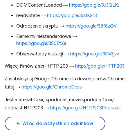
DOMContentLoaded →
https://goo.gle/3J3QLKt
readyState →
https://goo.gle/3d3KS13
Odroczenie skryptu →
https://goo.gle/3Bf8zQV
Elementy niestandardowe →
https://goo.gle/3S0EtXa
Obserwatorzy mutacji →
https://goo.gle/3Ov3jvv
Więcej filmów z serii HTTP 203 →
http://goo.gle/HTTP203
Zasubskrybuj Google Chrome dla deweloperów Chrome
tutaj →
https://goo.gle/ChromeDevs
Jeśli materiał Ci się spodobał, może spodoba Ci się
podcast HTTP203 →
https://goo.gle/HTTP203Podcast
.
arrow_back
Wróć do wszystkich odcinków