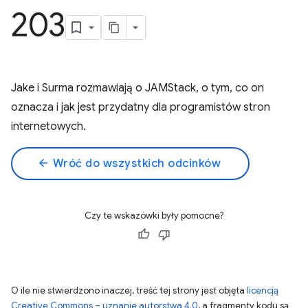
203
Jake i Surma rozmawiają o JAMStack, o tym, co on
oznacza i jak jest przydatny dla programistów stron
internetowych.
arrow_back
Wróć do wszystkich odcinków
Czy te wskazówki były pomocne?
O ile nie stwierdzono inaczej, treść tej strony jest objęta
licencją
Creative Commons – uznanie autorstwa 4.0
, a fragmenty kodu są