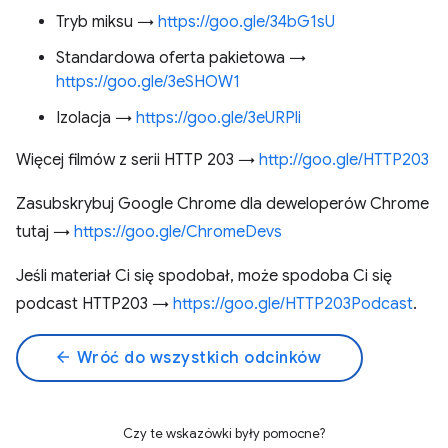
Tryb miksu →
https://goo.gle/34bG1sU
Standardowa oferta pakietowa →
https://goo.gle/3eSHOW1
Izolacja →
https://goo.gle/3eURPli
Więcej filmów z serii HTTP 203 →
http://goo.gle/HTTP203
Zasubskrybuj Google Chrome dla deweloperów Chrome
tutaj →
https://goo.gle/ChromeDevs
Jeśli materiał Ci się spodobał, może spodoba Ci się
podcast HTTP203 →
https://goo.gle/HTTP203Podcast
.
arrow_back
Wróć do wszystkich odcinków
Czy te wskazówki były pomocne?