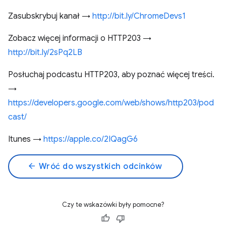
Zasubskrybuj kanał →
http://bit.ly/ChromeDevs1
Zobacz więcej informacji o HTTP203 →
http://bit.ly/2sPq2LB
Posłuchaj podcastu HTTP203, aby poznać więcej treści.
→
https://developers.google.com/web/shows/http203/pod
cast/
Itunes →
https://apple.co/2IQagG6
arrow_back
Wróć do wszystkich odcinków
Czy te wskazówki były pomocne?