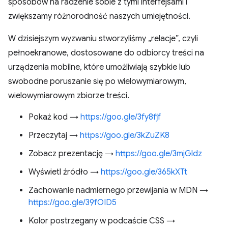
sposobów na radzenie sobie z tymi interfejsami i
zwiększamy różnorodność naszych umiejętności.
W dzisiejszym wyzwaniu stworzyliśmy „relacje”, czyli
pełnoekranowe, dostosowane do odbiorcy treści na
urządzenia mobilne, które umożliwiają szybkie lub
swobodne poruszanie się po wielowymiarowym,
wielowymiarowym zbiorze treści.
Pokaż kod →
https://goo.gle/3fy8fjf
Przeczytaj →
https://goo.gle/3kZuZK8
Zobacz prezentację →
https://goo.gle/3mjGldz
Wyświetl źródło →
https://goo.gle/365kXTt
Zachowanie nadmiernego przewijania w MDN →
https://goo.gle/39fOID5
Kolor postrzegany w podcaście CSS →