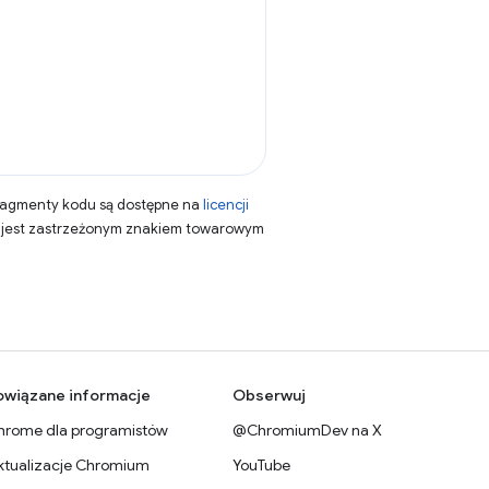
fragmenty kodu są dostępne na
licencji
a jest zastrzeżonym znakiem towarowym
owiązane informacje
Obserwuj
hrome dla programistów
@ChromiumDev na X
ktualizacje Chromium
YouTube