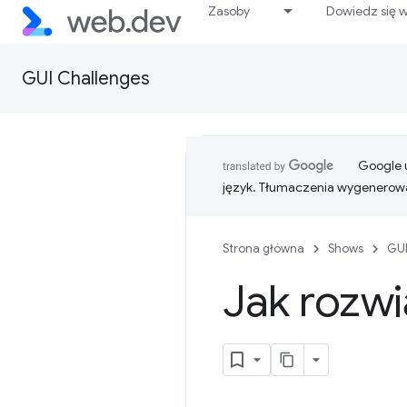
Zasoby
Dowiedz się w
GUI Challenges
Google u
język. Tłumaczenia wygenerowa
Strona główna
Shows
GUI
Jak rozw