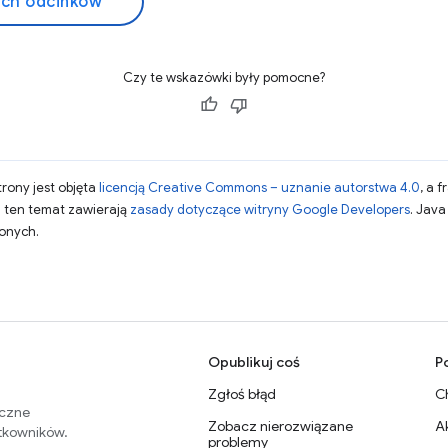
ich odcinków
Czy te wskazówki były pomocne?
strony jest objęta
licencją Creative Commons – uznanie autorstwa 4.0
, a 
a ten temat zawierają
zasady dotyczące witryny Google Developers
. Jav
zonych.
Opublikuj coś
P
Zgłoś błąd
C
eczne
Zobacz nierozwiązane
A
ytkowników.
problemy