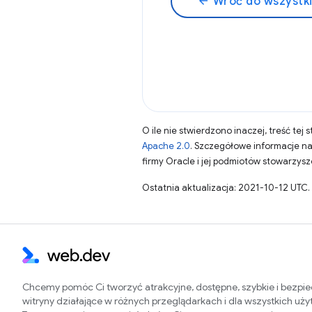
arrow_back
Wróć do wszystk
O ile nie stwierdzono inaczej, treść tej 
Apache 2.0
. Szczegółowe informacje n
firmy Oracle i jej podmiotów stowarzys
Ostatnia aktualizacja: 2021-10-12 UTC.
Chcemy pomóc Ci tworzyć atrakcyjne, dostępne, szybkie i bezpi
witryny działające w różnych przeglądarkach i dla wszystkich uż