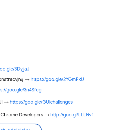
goo.gle/3DyjjaJ
onstracyjną →
https://goo.gle/2YGmPkU
ps://goo.gle/3n4Sfcg
GUI →
https://goo.gle/GUIchallenges
e Chrome Developers →
http://goo.gl/LLLNvf