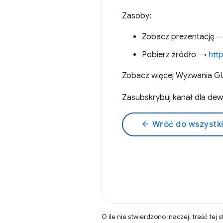
Zasoby:
Zobacz prezentację 
Pobierz źródło →
htt
Zobacz więcej Wyzwania 
Zasubskrybuj kanał dla d
arrow_back
Wróć do wszystk
O ile nie stwierdzono inaczej, treść tej 