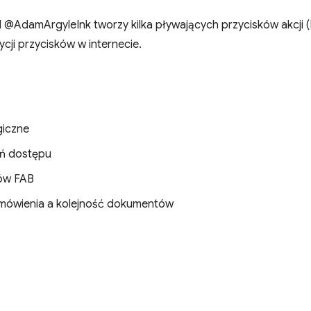
 @AdamArgyleInk tworzy kilka pływających przycisków akcji (F
cji przycisków w internecie.
giczne
eń dostępu
ków FAB
amówienia a kolejność dokumentów