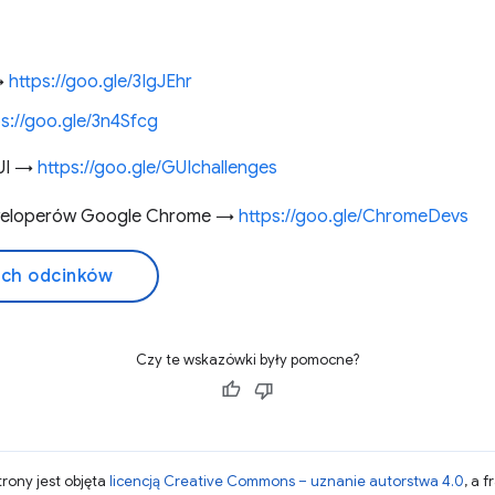
→
https://goo.gle/3IgJEhr
ps://goo.gle/3n4Sfcg
GUI →
https://goo.gle/GUIchallenges
eweloperów Google Chrome →
https://goo.gle/ChromeDevs
ich odcinków
Czy te wskazówki były pomocne?
strony jest objęta
licencją Creative Commons – uznanie autorstwa 4.0
, a 