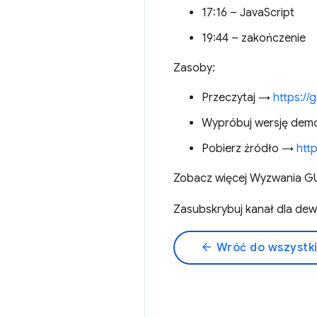
17:16 – JavaScript
19:44 – zakończenie
Zasoby:
Przeczytaj →
https:/
Wypróbuj wersję dem
Pobierz źródło →
htt
Zobacz więcej Wyzwania 
Zasubskrybuj kanał dla d
arrow_back
Wróć do wszystk