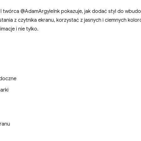
I twórca @AdamArgyleInk pokazuje, jak dodać styl do wbud
tania z czytnika ekranu, korzystać z jasnych i ciemnych kolo
acje i nie tylko.
widoczne
arki
kranu