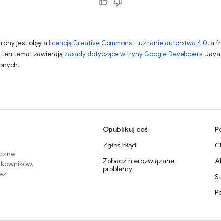
strony jest objęta
licencją Creative Commons – uznanie autorstwa 4.0
, a 
a ten temat zawierają
zasady dotyczące witryny Google Developers
. Jav
zonych.
Opublikuj coś
P
Zgłoś błąd
C
eczne
Zobacz nierozwiązane
A
ytkowników.
problemy
zez
S
P