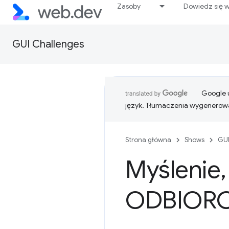
Zasoby
Dowiedz się w
GUI Challenges
Google u
język. Tłumaczenia wygenerowa
Strona główna
Shows
GUI
Myślenie
,
ODBIOR