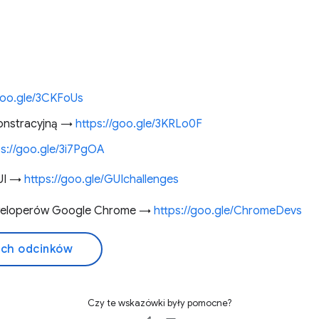
/goo.gle/3CKFoUs
onstracyjną →
https://goo.gle/3KRLo0F
ps://goo.gle/3i7PgOA
GUI →
https://goo.gle/GUIchallenges
eweloperów Google Chrome →
https://goo.gle/ChromeDevs
ich odcinków
Czy te wskazówki były pomocne?