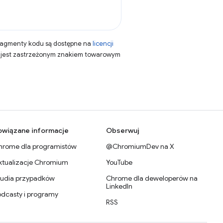
fragmenty kodu są dostępne na
licencji
a jest zastrzeżonym znakiem towarowym
owiązane informacje
Obserwuj
hrome dla programistów
@ChromiumDev na X
ktualizacje Chromium
YouTube
tudia przypadków
Chrome dla deweloperów na
LinkedIn
odcasty i programy
RSS