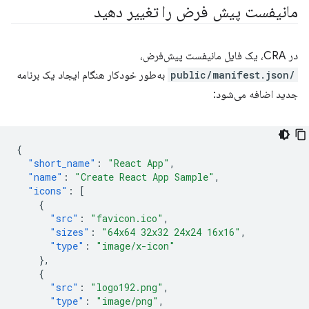
مانیفست پیش فرض را تغییر دهید
در CRA، یک فایل مانیفست پیش‌فرض،
/public/manifest.json
به‌طور خودکار هنگام ایجاد یک برنامه
جدید اضافه می‌شود:
{
"short_name"
:
"React App"
,
"name"
:
"Create React App Sample"
,
"icons"
:
[
{
"src"
:
"favicon.ico"
,
"sizes"
:
"64x64 32x32 24x24 16x16"
,
"type"
:
"image/x-icon"
},
{
"src"
:
"logo192.png"
,
"type"
:
"image/png"
,