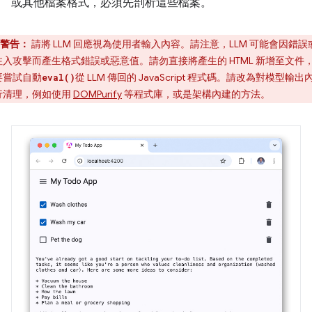
或其他檔案格式，必須先剖析這些檔案。
警告：
請將 LLM 回應視為使用者輸入內容。請注意，LLM 可能會因錯誤
注入攻擊而產生格式錯誤或惡意值。請勿直接將產生的 HTML 新增至文件
要嘗試自動
從 LLM 傳回的 JavaScript 程式碼。請改為對模型輸出
eval()
行清理，例如使用
DOMPurify
等程式庫，或是架構內建的方法。