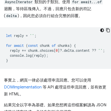
AsyncIterator
類別的子類別。使用
for await...of
迴圈，等待區塊傳入。不過，回應只包含新的符記
(
delta
)，因此您必須自行組合完整的回覆。
let
reply
=
''
;
for
await
(
const
chunk
of
chunks
)
{
reply
+=
chunk
.
choices
[
0
]
?
.
delta
.
content
??
''
;
console
.
log
(
reply
);
}
事實上，網頁一律必須處理串流回應。您可以使用
DOMImplementation
等 API 處理這些串流回應，並有效更
新 HTML。
結果完全以字串為基礎。如果您想將這些檔案解讀為 JSON