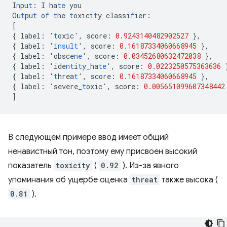
I
n
pu
t
:
I
ha
te
you
Ou
t
pu
t
o
f
t
he
t
oxici
t
y
classi
f
ier
:
[
{
label
:
'
t
oxic'
,
score
:
0.9243140482902527
},
{
label
:
'i
nsult
'
,
score
:
0.16187334060668945
},
{
label
:
'obsce
ne
'
,
score
:
0.03452680632472038
},
{
label
:
'ide
nt
i
t
y_ha
te
'
,
score
:
0.0223250575363636
{
label
:
'
t
hrea
t
'
,
score
:
0.16187334060668945
},
{
label
:
'severe_
t
oxic'
,
score
:
0.005651099607348442
]
В следующем примере ввод имеет общий
ненавистный тон, поэтому ему присвоен высокий
показатель
toxicity
(
0.92
). Из-за явного
упоминания об ущербе оценка
threat
также высока (
0.81
).