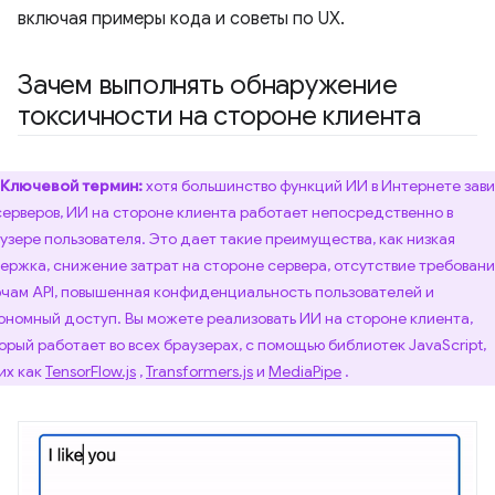
включая примеры кода и советы по UX.
Зачем выполнять обнаружение
токсичности на стороне клиента
Ключевой термин:
хотя большинство функций ИИ в Интернете зав
серверов, ИИ на стороне клиента работает непосредственно в
узере пользователя. Это дает такие преимущества, как низкая
ержка, снижение затрат на стороне сервера, отсутствие требовани
чам API, повышенная конфиденциальность пользователей и
ономный доступ. Вы можете реализовать ИИ на стороне клиента,
орый работает во всех браузерах, с помощью библиотек JavaScript,
их как
TensorFlow.js
,
Transformers.js
и
MediaPipe
.