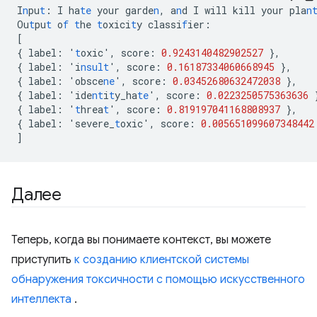
I
n
pu
t
:
I
ha
te
your
garde
n
,
a
n
d
I
will
kill
your
pla
n
Ou
t
pu
t
o
f
t
he
t
oxici
t
y
classi
f
ier
:
[
{
label
:
'
t
oxic'
,
score
:
0.9243140482902527
},
{
label
:
'i
nsult
'
,
score
:
0.16187334060668945
},
{
label
:
'obsce
ne
'
,
score
:
0.03452680632472038
},
{
label
:
'ide
nt
i
t
y_ha
te
'
,
score
:
0.0223250575363636
{
label
:
'
t
hrea
t
'
,
score
:
0.819197041168808937
},
{
label
:
'severe_
t
oxic'
,
score
:
0.005651099607348442
]
Далее
Теперь, когда вы понимаете контекст, вы можете
приступить
к созданию клиентской системы
обнаружения токсичности с помощью искусственного
интеллекта
.