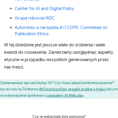
Center for AI and Digital Policy
Grupa robocza W3C
Autorstwo a narzędzia AI | COPE: Committee on
Publication Ethics
W tej dziedzinie jest jeszcze wiele do zrobienia i wiele
kwestii do rozważenia. Zamierzamy uwzględniać aspekty
etyczne w przypadku wszystkich generowanych przez
nas treści.
Zastanawiasz się nad etyką i AI? Czy masz jakieś konkretne pytania?
isz do nas na Twitterze
@ChromiumDev
,
prześlij prośbę o treści
lub u
 na indywidualne spotkanie z
zespołem AI Web.dev
.
Czy te wskazówki były pomocne?