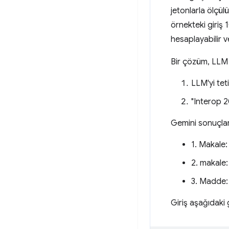
jetonlarla ölçülü
örnekteki giriş 
hesaplayabilir v
Bir çözüm, LLM i
LLM'yi tet
"Interop 20
Gemini sonuçları
1. Makale
2. makale
3. Madde
Giriş aşağıdaki 