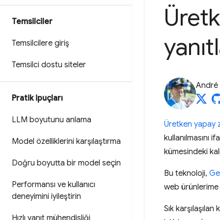
Üretk
Temsilciler
yanıt
Temsilcilere giriş
Temsilci dostu siteler
André 
Pratik ipuçları
LLM boyutunu anlama
Üretken yapay 
kullanılmasını i
Model özelliklerini karşılaştırma
kümesindeki kalı
Doğru boyutta bir model seçin
Bu teknoloji,
Ge
Performansı ve kullanıcı
web ürünlerime n
deneyimini iyileştirin
Sık karşılaşılan 
Hızlı yanıt mühendisliği