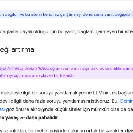
sin değildir ve bu istemi kendiniz çalıştırmayı denerseniz yanıt değişebili
bağlama dayalı olduğu için bu yanıt, bağlam içermeyen bir istem
çeği artırma
yla Artırılmış Üretim (RAG)
, eğitim verilerinin dışındaki ek kaynaklarda
ları iyileştirmeyi amaçlayan bir tekniktir.
 makaleyle ilgili bir soruyu yanıtlamak yerine LLM'nin, ek bağla
ev ile ilgili daha fazla soruyu yanıtlamasını istiyoruz. Bu,
Gemini
si
göz önüne alındığında küçük siteler için mümkün olsa da da
ha yavaş
ve
daha pahalıdır
.
ış uzunlukları, bir metin girişinde bulunan ortak bir karakter dizi