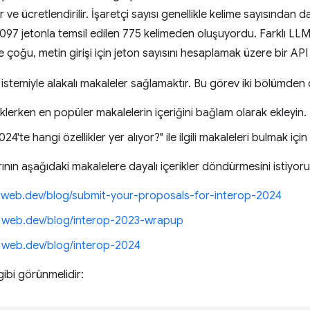
r ve ücretlendirilir. İşaretçi sayısı genellikle kelime sayısından 
1097 jetonla temsil edilen 775 kelimeden oluşuyordu. Farklı LLM'le
e çoğu, metin girişi için jeton sayısını hesaplamak üzere bir AP
stemiyle alakalı makaleler sağlamaktır. Bu görev iki bölümden o
iklerken en popüler makalelerin içeriğini bağlam olarak ekleyin.
24'te hangi özellikler yer alıyor?" ile ilgili makaleleri bulmak içi
nın aşağıdaki makalelere dayalı içerikler döndürmesini istiyoru
:
web.dev/blog/submit-your-proposals-for-interop-2024
:
web.dev/blog/interop-2023-wrapup
:
web.dev/blog/interop-2024
gibi görünmelidir: