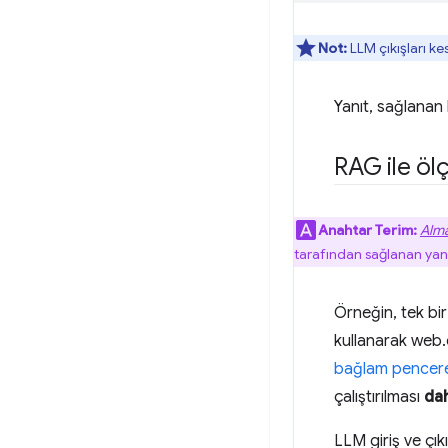
Not:
LLM çıkışları ke
Yanıt, sağlanan 
RAG ile öl
Anahtar Terim:
Alma
tarafından sağlanan yanıt
Örneğin, tek bir
kullanarak web.d
bağlam pencere
çalıştırılması
da
LLM giriş ve çık