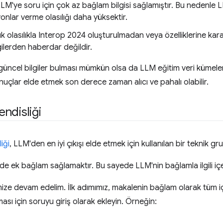
 LLM'ye soru için çok az bağlam bilgisi sağlamıştır. Bu nedenle L
onlar verme olasılığı daha yüksektir.
 olasılıkla Interop 2024 oluşturulmadan veya özelliklerine kara
lgilerden haberdar değildir.
güncel bilgiler bulması mümkün olsa da LLM eğitim veri kümele
onuçlar elde etmek son derece zaman alıcı ve pahalı olabilir.
ndisliği
iği
, LLM'den en iyi çıkışı elde etmek için kullanılan bir teknik g
mde ek bağlam sağlamaktır. Bu sayede LLM'nin bağlamla ilgili içer
ize devam edelim. İlk adımımız, makalenin bağlam olarak tüm iç
ası için soruyu giriş olarak ekleyin. Örneğin: