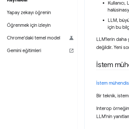
Kaynaklar
Kullanıcı,
halüsinasy
Yapay zekayı öğrenin
LLM, büyük
Öğrenmek için izleyin
için bu bi
Chrome'daki temel model
LLM'lerin daha 
değildir. Yeni s
Gemini eğitimleri
İstem mühe
İstem mühendisl
Bir teknik, iste
Interop örneğim
LLM'nin yanıtlam