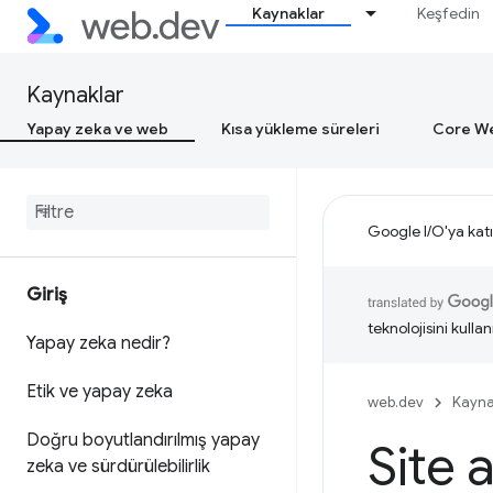
Kaynaklar
Keşfedin
Kaynaklar
Yapay zeka ve web
Kısa yükleme süreleri
Core We
Google I/O'ya katı
Giriş
teknolojisini kullan
Yapay zeka nedir?
Etik ve yapay zeka
web.dev
Kayna
Doğru boyutlandırılmış yapay
Site 
zeka ve sürdürülebilirlik