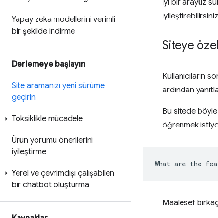
iyi bir arayüz s
iyileştirebilirsiniz
Yapay zeka modellerini verimli
bir şekilde indirme
Siteye öze
Derlemeye başlayın
Kullanıcıların so
Site aramanızı yeni sürüme
ardından yanıtlar
geçirin
Bu sitede böyle 
Toksiklikle mücadele
öğrenmek istiyo
Ürün yorumu önerilerini
iyileştirme
Yerel ve çevrimdışı çalışabilen
bir chatbot oluşturma
Maalesef birkaç