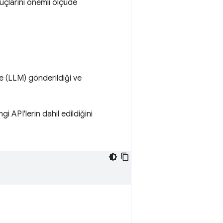
nuçlarını önemli ölçüde
ne (LLM) gönderildiği ve
i API'lerin dahil edildiğini