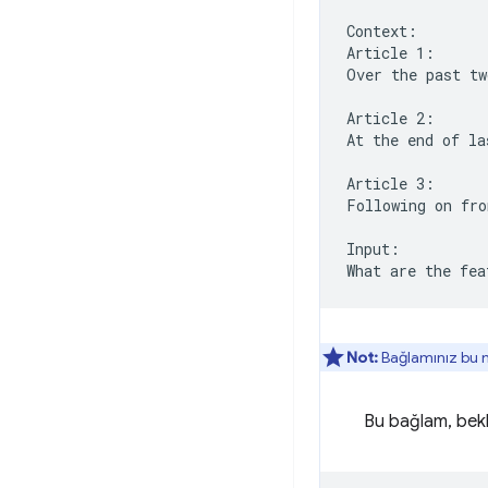
Context:

Article 1:

Over the past tw
Article 2:

At the end of la
Article 3:

Following on fro
Input:

Not:
Bağlamınız bu ma
Bu bağlam, bekle