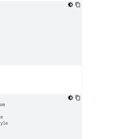
om

e

yle
