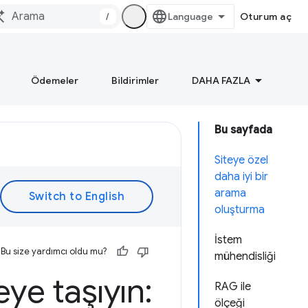
/
Oturum aç
Ödemeler
Bildirimler
DAHA FAZLA
Bu sayfada
Siteye özel
daha iyi bir
arama
oluşturma
İstem
Bu size yardımcı oldu mu?
mühendisliği
eye taşıyın:
RAG ile
ölçeği