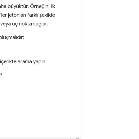
daha büyüktür. Örneğin, ilk
r jetonları farklı şekilde
I veya uç nokta sağlar.
luşmalıdır:
n içerikte arama yapın.
z: