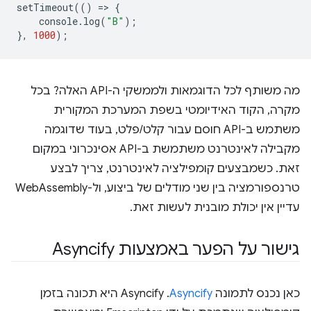
setTimeout
(()
=
>
{
console
.
log
(
"B"
);
},
1000
);
מה משותף לכל הדוגמאות ולממשקי ה-API האלה? בכל
מקרה, הקוד האידיומטי בשפת המערכת המקורית
משתמש ב-API חוסם עבור קלט/פלט, בעוד שדוגמה
מקבילה לאינטרנט משתמשת ב-API אסינכרוני במקום
זאת. כשמבצעים קומפילציה לאינטרנט, צריך לבצע
טרנספורמציה בין שני מודלים של ביצוע, ול-WebAssembly
עדיין אין יכולת מובנית לעשות זאת.
גישור על הפער באמצעות Asyncify
כאן נכנס לתמונה
Asyncify
. ‫Asyncify היא תכונה בזמן