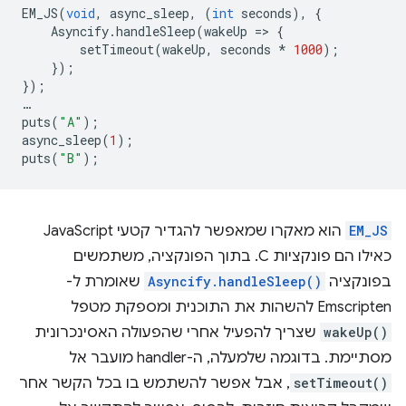
EM_JS
(
void
,
async_sleep
,
(
int
seconds
),
{
Asyncify
.
handleSleep
(
wakeUp
=
>
{
setTimeout
(
wakeUp
,
seconds
*
1000
);
});
});
…
puts
(
"A"
);
async_sleep
(
1
);
puts
(
"B"
);
EM_JS
הוא מאקרו שמאפשר להגדיר קטעי JavaScript
כאילו הם פונקציות C. בתוך הפונקציה, משתמשים
בפונקציה
Asyncify.handleSleep()
שאומרת ל-
Emscripten להשהות את התוכנית ומספקת מטפל
wakeUp()
שצריך להפעיל אחרי שהפעולה האסינכרונית
מסתיימת. בדוגמה שלמעלה, ה-handler מועבר אל
setTimeout()
, אבל אפשר להשתמש בו בכל הקשר אחר