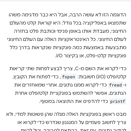
הדוגמה הזו לא עושה הרבה, אבל היא כבר מדגימה משהו
שתמצאו באפליקציה בכל גודל: היא קוראת קלט מהעולם
החיצוני, מעבדת אותו באופן פנימי וכותבת פלט בחזרה
לעולם החיצוני. כל האינטראקציות האלה עם העולם החיצוני
מתבצעות באמצעות כמה פונקציות שנקראות בדרך כלל
פונקציות קלט-פלט, או בקיצור I/O.
כדי לקרוא את השם מ-C, צריך לבצע לפחות שתי קריאות
קלט/פלט (I/O) חשובות:
fopen
, כדי לפתוח את הקובץ,
ו-
fread
כדי לקרוא ממנו נתונים. אחרי שמאחזרים את
הנתונים, אפשר להשתמש בפונקציית קלט/פלט אחרת
printf
כדי להדפיס את התוצאה במסוף.
מבט ראשון בפונקציות האלה מגלה שהן פשוטות למדי, ולא
צריך לחשוב פעמיים על המנגנון שנדרש כדי לקרוא או
לכתוב נתונים. עם זאת, בהתאם לסביבה, יכול להיות