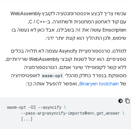
עכשיו צריך לבצע אינסטרומנטציה לקובץ WebAssembly
עם קוד לאחסון המחסנית ולשחזורה. ב-C / C++‎, ‏
Emscripten עושה את זה בשבילנו, אבל כאן לא נעשה בו
שימוש, ולכן התהליך הוא קצת יותר ידני.
למזלנו, טרנספורמציית Asyncify עצמה לא תלויה בכלים
ספציפיים. הוא יכול לשנות קובצי WebAssembly שרירותיים,
ללא קשר לקומפיילר שיצר אותם. הטרנספורמציה
מסופקת בנפרד כחלק מהכלי
wasm-opt
לאופטימיזציה
של
Binaryen toolchain
, ואפשר להפעיל אותה כך:
wasm-opt
-O2
--asyncify
\
--pass-arg
=
asyncify-imports@env.get_answer
\
[
...
]