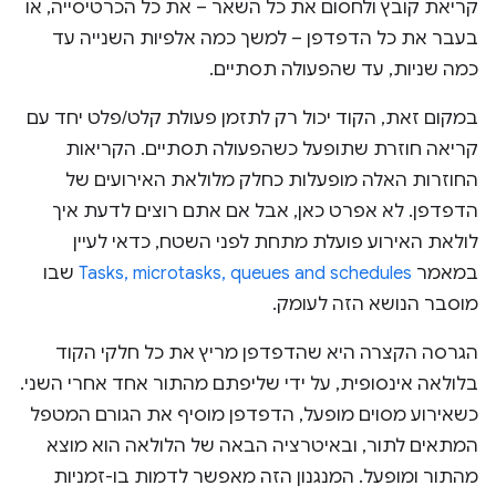
קריאת קובץ ולחסום את כל השאר – את כל הכרטיסייה, או
בעבר את כל הדפדפן – למשך כמה אלפיות השנייה עד
כמה שניות, עד שהפעולה תסתיים.
במקום זאת, הקוד יכול רק לתזמן פעולת קלט/פלט יחד עם
קריאה חוזרת שתופעל כשהפעולה תסתיים. הקריאות
החוזרות האלה מופעלות כחלק מלולאת האירועים של
הדפדפן. לא אפרט כאן, אבל אם אתם רוצים לדעת איך
לולאת האירוע פועלת מתחת לפני השטח, כדאי לעיין
במאמר
Tasks, microtasks, queues and schedules
שבו
מוסבר הנושא הזה לעומק.
הגרסה הקצרה היא שהדפדפן מריץ את כל חלקי הקוד
בלולאה אינסופית, על ידי שליפתם מהתור אחד אחרי השני.
כשאירוע מסוים מופעל, הדפדפן מוסיף את הגורם המטפל
המתאים לתור, ובאיטרציה הבאה של הלולאה הוא מוצא
מהתור ומופעל. המנגנון הזה מאפשר לדמות בו-זמניות