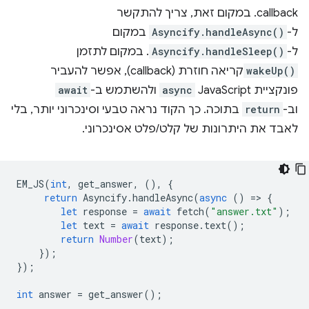
callback. במקום זאת, צריך להתקשר
ל-
Asyncify.handleAsync()
במקום
ל-
Asyncify.handleSleep()
. במקום לתזמן
wakeUp()
קריאה חוזרת (callback), אפשר להעביר
פונקציית JavaScript
async
ולהשתמש ב-
await
וב-
return
בתוכה. כך הקוד נראה טבעי וסינכרוני יותר, בלי
לאבד את היתרונות של קלט/פלט אסינכרוני.
EM_JS
(
int
,
get_answer
,
(),
{
return
Asyncify
.
handleAsync
(
async
()
=
>
{
let
response
=
await
fetch
(
"answer.txt"
);
let
text
=
await
response
.
text
();
return
Number
(
text
);
});
});
int
answer
=
get_answer
();