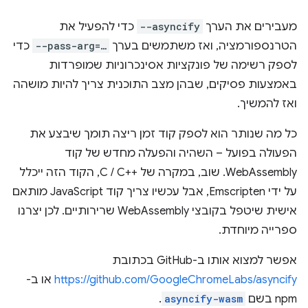
מעבירים את הערך
--asyncify
כדי להפעיל את
הטרנספורמציה, ואז משתמשים בערך
--pass-arg=…
כדי
לספק רשימה של פונקציות אסינכרוניות שמופרדות
באמצעות פסיקים, שבהן מצב התוכנית צריך להיות מושהה
ואז להמשיך.
כל מה שנותר הוא לספק קוד זמן ריצה תומך שיבצע את
הפעולה בפועל – השהיה והפעלה מחדש של קוד
WebAssembly. שוב, במקרה של C / C++‎, הקוד הזה ייכלל
על ידי Emscripten, אבל עכשיו צריך קוד JavaScript מותאם
אישית שיטפל בקובצי WebAssembly שרירותיים. לכן יצרנו
ספרייה מיוחדת.
אפשר למצוא אותו ב-GitHub בכתובת
https://github.com/GoogleChromeLabs/asyncify
או ב-
npm בשם
asyncify-wasm
.