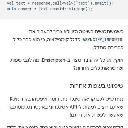
val
text
=
response
.
call<val>
(
"text"
).
await
();
auto
answer
=
text
.
as<std
::
string
>
();
כשמשתמשים בשיטה הזו, לא צריך להעביר את
ASYNCIFY_IMPORTS
כדגל קומפילציה, כי הוא כבר כלול
כברירת מחדל.
אוקיי, אז כל זה עובד מצוין ב-Emscripten. מה לגבי שפות
ושרשראות כלים אחרות?
שימוש בשפות אחרות
נניח שיש לכם קריאה סינכרונית דומה איפשהו בקוד Rust
שאתם רוצים למפות ל-API אסינכרוני באינטרנט. מסתבר
שאפשר לעשות את זה גם!
קודם צריך להגדיר פונקציה כזו כייבוא רגיל באמצעות בלוק