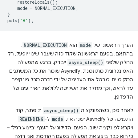
restoreLocals
();
mode
=
NORMAL_EXECUTION
;
}
puts
(
"B"
);
הערך הראשוני של
mode
הוא
NORMAL_EXECUTION
.
בהתאם, בפעם הראשונה שקוד כזה שעבר שינוי יופעל, רק
החלק שלפני
async_sleep()
ייבדק. ברגע שהפעולה
האסינכרונית מתוזמנת, Asyncify שומר את כל המשתנים
המקומיים ומבטל את הערימה על ידי חזרה מכל פונקציה
עד לראש, וכך מחזיר את השליטה ללולאת האירועים של
הדפדפן.
לאחר מכן, כשהפונקציה
async_sleep()
תיפתר, קוד
התמיכה של Asyncify ישנה את
mode
ל-
REWINDING
ויקרא לפונקציה שוב. הפעם, הדילוג על הענף 'ביצוע רגיל' –
כי הוא כבר ביצע את הפעולה בפעם הקודמת ואני רוצה