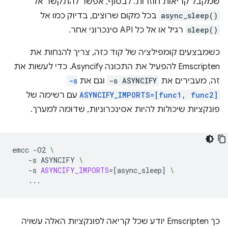
שמקבל קריאות חוזרות. לבסוף, אפשר להתקשר אל
async_sleep()
בכל מקום שרוצים, בדיוק כמו אל
sleep()
רגיל או אל כל API סינכרוני אחר.
כשמבצעים קומפילציה של קוד כזה, צריך להנחות את
Emscripten להפעיל את התכונה Asyncify. כדי לעשות את
זה, מעבירים את
-s ASYNCIFY
וגם את
-s
ASYNCIFY_IMPORTS=[func1, func2]
עם רשימה של
פונקציות שיכולות להיות אסינכרוניות, שדומה למערך.
emcc
-O2
\
-s
ASYNCIFY
\
-s
ASYNCIFY_IMPORTS
=[
async_sleep
]
\
כך Emscripten יודע שכל קריאה לפונקציות האלה עשויה