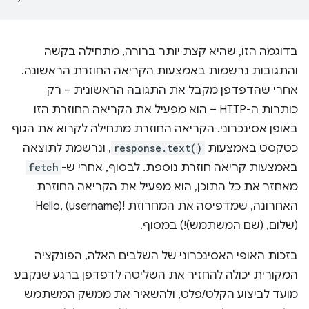
בדוגמה הזו, שהיא קצת יותר ברורה, מתחילה בקשה
והתגובות נרשמות באמצעות הקריאה החוזרת הראשונה.
אחרי שהדפדפן מקבל את התגובה הראשונית – רק
כותרות ה-HTTP – הוא מפעיל את הקריאה החוזרת הזו
באופן אסינכרוני. הקריאה החוזרת מתחילה לקרוא את הגוף
כטקסט באמצעות
response.text()
, ונרשמת לתוצאה
באמצעות קריאה חוזרת נוספת. לבסוף, אחרי ש-
fetch
מאחזר את כל התוכן, הוא מפעיל את הקריאה החוזרת
האחרונה, שמדפיסה את המחרוזת Hello, (username)!‎
(שלום, (שם המשתמש)!‎) במסוף.
בזכות האופי האסינכרוני של השלבים האלה, הפונקציה
המקורית יכולה להחזיר את השליטה לדפדפן ברגע שנקבע
מועד לביצוע הקלט/פלט, ולהשאיר את ממשק המשתמש