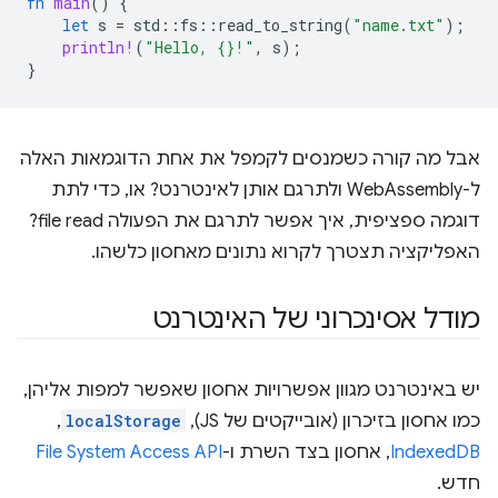
fn
main
()
{
let
s
=
std
::
fs
::
read_to_string
(
"name.txt"
);
println!
(
"Hello, {}!"
,
s
);
}
אבל מה קורה כשמנסים לקמפל את אחת הדוגמאות האלה
ל-WebAssembly ולתרגם אותן לאינטרנט? או, כדי לתת
דוגמה ספציפית, איך אפשר לתרגם את הפעולה file read?
האפליקציה תצטרך לקרוא נתונים מאחסון כלשהו.
מודל אסינכרוני של האינטרנט
יש באינטרנט מגוון אפשרויות אחסון שאפשר למפות אליהן,
כמו אחסון בזיכרון (אובייקטים של JS),‏
localStorage
,‏
IndexedDB
, אחסון בצד השרת ו-
File System Access API
חדש.