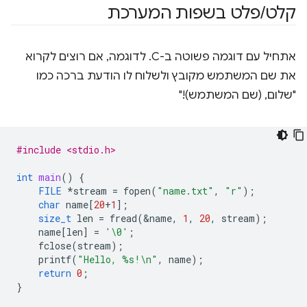
קלט
/
פלט בשפות המערכת
אתחיל עם דוגמה פשוטה ב-C. לדוגמה, אם רוצים לקרוא
את שם המשתמש מקובץ ולשלוח לו הודעת ברכה כמו
"שלום, (שם המשתמש)!"
#include <stdio.h>
int
main
()
{
FILE
*
stream
=
fopen
(
"name.txt"
,
"r"
);
char
name
[
20
+
1
];
size_t
len
=
fread
(
&
name
,
1
,
20
,
stream
);
name
[
len
]
=
'\0'
;
fclose
(
stream
);
printf
(
"Hello, %s!
\n
"
,
name
);
return
0
;
}