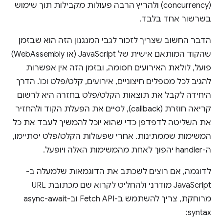
(concurrency) ולהריץ הרבה פעולות מקבילות תוך שימוש
בשרשור אחד בלבד.
הדבר החשוב שצריך לזכור לגבי המנגנון הזה הוא שבזמן
שהקוד המותאם אישית של JavaScript (או WebAssembly)
פועל, לולאת האירועים חסומה, ובזמן הזה אין אפשרות
להגיב לכל מטפלים חיצוניים, אירועים, קלט/פלט וכו'. הדרך
היחידה לקבל את תוצאות הקלט/פלט בחזרה היא לרשום
קריאה חוזרת (callback), לסיים את הפעלת הקוד ולהחזיר
את השליטה לדפדפן כדי שהוא יוכל להמשיך לעבד את כל
המשימות שממתינות. אחרי שפעולות הקלט/פלט יסתיימו,
ה-handler יהפוך לאחת מהמשימות האלה ויופעל.
לדוגמה, אם רוצים לשכתב את הדוגמאות שלמעלה ב-
JavaScript מודרני ולהחליט לקרוא שם מכתובת URL
מרוחקת, צריך להשתמש ב-Fetch API וב-async-await
syntax: