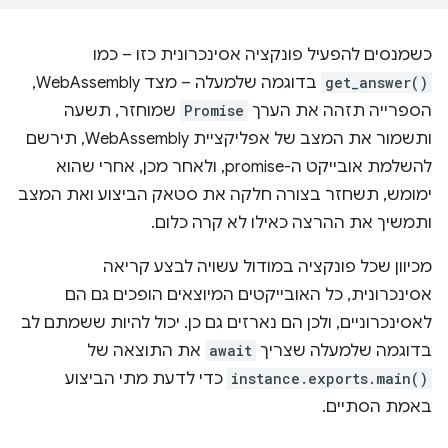
כשמנסים להפעיל פונקציה אסינכרונית כזו – כמו
get_answer()
בדוגמה שלמעלה – מצד WebAssembly,
הספרייה תזהה את הערך
Promise
שמוחזר, תשעה
ותשמור את המצב של אפליקציית WebAssembly, תירשם
להשלמת אובייקט ה-promise, ולאחר מכן, אחרי שהוא
ימומש, תשחזר בצורה חלקה את סטאק הביצוע ואת המצב
ותמשיך את ההרצה כאילו לא קרה כלום.
מכיוון שכל פונקציה במודול עשויה לבצע קריאה
אסינכרונית, כל האובייקטים המיוצאים הופכים גם הם
לאסינכרוניים, ולכן הם נארזים גם כן. יכול להיות ששמתם לב
בדוגמה שלמעלה שצריך
await
את התוצאה של
instance.exports.main()
כדי לדעת מתי הביצוע
באמת הסתיים.