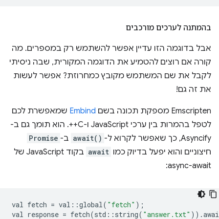
בהמתנה לערכים מורכבים
אבל בדוגמה הזו עדיין אפשר להשתמש רק במספרים. מה
קורה אם רוצים להטמיע את הדוגמה המקורית, שבה ניסיתי
לקבל את שם המשתמש מקובץ כמחרוזת? אפשר לעשות
את זה גם!
‫Emscripten מספקת תכונה בשם
Embind
שמאפשרת לכם
לטפל בהמרות בין ערכי JavaScript ו-C++. הוא תומך גם ב-
Asyncify, כך שאפשר לקרוא ל-
await()
ב-
Promise
חיצוניים והוא יפעל בדיוק כמו
await
בקוד JavaScript של
async-await:
val
fetch
=
val
::
global
(
"fetch"
);
val
response
=
fetch
(
std
::
string
(
"answer.txt"
)).
awai