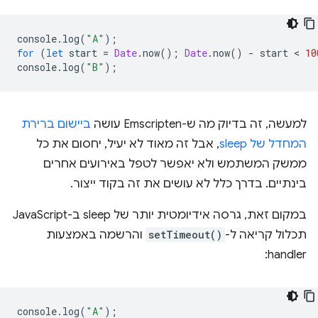
console
.
log
(
"A"
);
for
(
let
start
=
Date
.
now
();
Date
.
now
()
-
start
 < 
10
console
.
log
(
"B"
);
למעשה, זה בדיוק מה ש-Emscripten עושה
ביישום ברירת
המחדל של sleep
, אבל זה מאוד לא יעיל, יחסום את כל
ממשק המשתמש ולא יאפשר לטפל באירועים אחרים
בינתיים. בדרך כלל לא עושים את זה בקוד ייצור.
במקום זאת, גרסה אידיומטית יותר של sleep ב-JavaScript
תכלול קריאה ל-
setTimeout()
והרשמה באמצעות
handler:
console
.
log
(
"A"
);