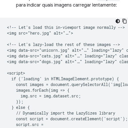
para indicar quais imagens carregar lentamente:
<!-- Let's load this in-viewport image normally -->

<img src="hero.jpg" alt="…">

<!-- Let's lazy-load the rest of these images -->

<img data-src="unicorn.jpg" alt="…" loading="lazy" c
<img data-src="cats.jpg" alt="…" loading="lazy" clas
<img data-src="dogs.jpg" alt="…" loading="lazy" clas
<script>

  if ('loading' in HTMLImageElement.prototype) {

    const images = document.querySelectorAll('img[lo
    images.forEach(img => {

      img.src = img.dataset.src;

    });

  } else {

    // Dynamically import the LazySizes library

    const script = document.createElement('script');

    script.src =
