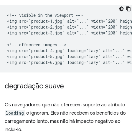
<!-- visible in the viewport -->

<img src="product-1.jpg" alt="..." width="200" heigh
<img src="product-2.jpg" alt="..." width="200" heigh
<img src="product-3.jpg" alt="..." width="200" heigh
<!-- offscreen images -->

<img src="product-4.jpg" loading="lazy" alt="..." wi
<img src="product-5.jpg" loading="lazy" alt="..." wi
degradação suave
Os navegadores que não oferecem suporte ao atributo
loading
o ignoram. Eles não recebem os benefícios do
carregamento lento, mas não há impacto negativo ao
incluí-lo.