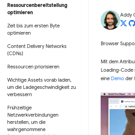
Ressourcenbereitstellung
optimieren
Addy 
Zeit bis zum ersten Byte
optimieren
Browser Suppo
Content Delivery Networks
(CDNs)
Mit dem Attrib
Ressourcen priorisieren
Loading-Code s
eine
Demo
der 
Wichtige Assets vorab laden
,
um die Ladegeschwindigkeit zu
verbessern
Frühzeitige
Netzwerkverbindungen
herstellen
,
um die
wahrgenommene