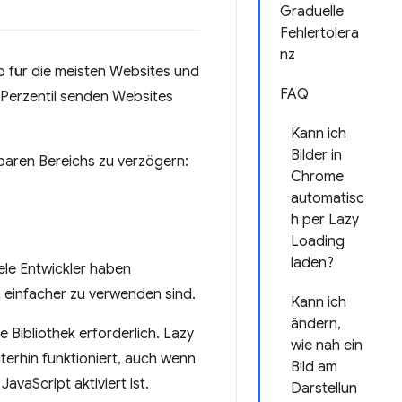
Graduelle
Fehlertolera
nz
p für die meisten Websites und
FAQ
 Perzentil senden Websites
Kann ich
Bilder in
tbaren Bereichs zu verzögern:
Chrome
automatisc
h per Lazy
Loading
laden?
ele Entwickler haben
ch einfacher zu verwenden sind.
Kann ich
ändern,
 Bibliothek erforderlich. Lazy
wie nah ein
erhin funktioniert, auch wenn
Bild am
avaScript aktiviert ist.
Darstellun