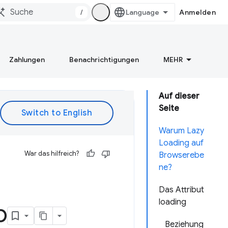
/
Anmelden
Zahlungen
Benachrichtigungen
MEHR
Auf dieser
Seite
Warum Lazy
Loading auf
War das hilfreich?
Browserebe
ne?
Das Attribut
loading
b
Beziehung