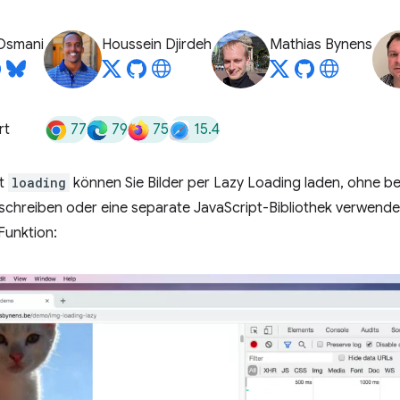
Osmani
Houssein Djirdeh
Mathias Bynens
77
79
75
15.4
rt
ut
loading
können Sie Bilder per Lazy Loading laden, ohne be
chreiben oder eine separate JavaScript-Bibliothek verwenden
Funktion: