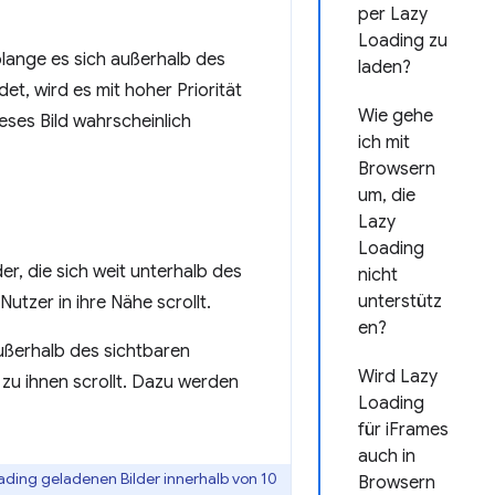
per Lazy
Loading zu
olange es sich außerhalb des
laden?
et, wird es mit hoher Priorität
Wie gehe
eses Bild wahrscheinlich
ich mit
Browsern
um, die
Lazy
Loading
der, die sich weit unterhalb des
nicht
unterstütz
tzer in ihre Nähe scrollt.
en?
ußerhalb des sichtbaren
Wird Lazy
 zu ihnen scrollt. Dazu werden
Loading
für iFrames
auch in
ading geladenen Bilder innerhalb von 10
Browsern