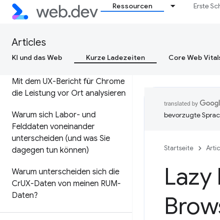
Core Web Vitals für
Ressourcen
Erste Sc
Entscheidungsträger in
Unternehmen optimieren
Articles
KI und das Web
Kurze Ladezeiten
Core Web Vital
Leistung vor Ort messen
Mit dem UX-Bericht für Chrome
die Leistung vor Ort analysieren
Warum sich Labor- und
bevorzugte Sprac
Felddaten voneinander
unterscheiden (und was Sie
Startseite
Arti
dagegen tun können)
Lazy 
Warum unterscheiden sich die
Cr
UX-Daten von meinen RUM-
Daten?
Brow