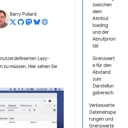
zwischen
dem
Barry Pollard
Attribut
loading
und der
Abrufpriori
tät
nutzerdefinierten Lazy-
Grenzwert
e für den
 zu müssen. Hier sehen Sie
Abstand
zum
Darstellun
gsbereich
Verbesserte
Dateneinspa
rungen und
Grenzwerte