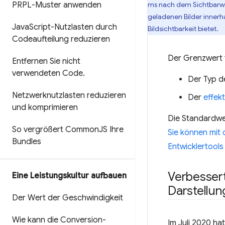
ms nach dem Sichtbarwe
PRPL-Muster anwenden
geladenen Bilder innerh
Java
Script-Nutzlasten durch
Bildsichtbarkeit bietet.
Codeaufteilung reduzieren
Der Grenzwert f
Entfernen Sie nicht
verwendeten Code
.
Der Typ d
Netzwerknutzlasten reduzieren
Der
effek
und komprimieren
Die Standardwer
So vergrößert Common
JS Ihre
Sie können mit
Bundles
Entwicklertools
Verbesser
Eine Leistungskultur aufbauen
Darstellun
Der Wert der Geschwindigkeit
Wie kann die Conversion-
Im Juli 2020 h