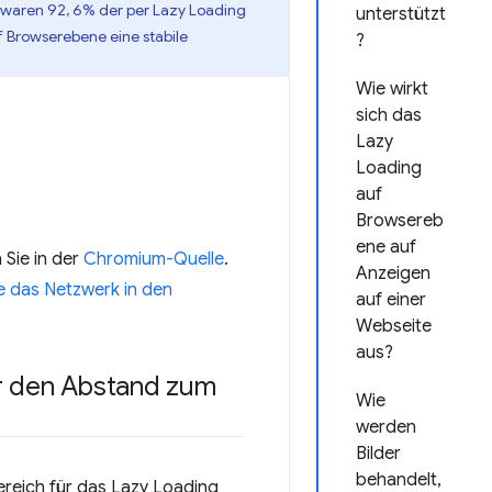
waren 92, 6% der per Lazy Loading
unterstützt
f Browserebene eine stabile
?
Wie wirkt
sich das
Lazy
Loading
auf
Browsereb
ene auf
 Sie in der
Chromium-Quelle
.
Anzeigen
e das Netzwerk in den
auf einer
Webseite
aus?
r den Abstand zum
Wie
werden
Bilder
behandelt,
reich für das Lazy Loading