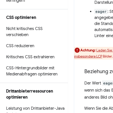
verringern
Darstellun
eager
: 
angegeben
CSS optimieren
die Standa
Nicht kritisches CSS
automati
verschieben
Linter ein
CSS reduzieren
Achtung:
Laden Sie 
insbesondere
LCP
Bilder.
Kritisches CSS extrahieren
CSS-Hintergrundbilder mit
Beziehung z
Medienabfragen optimieren
Der Wert
eage
wenn sich das B
Drittanbieterressourcen
anderes Bild oh
optimieren
Wenn Sie die Ab
Leistung von Drittanbieter-Java