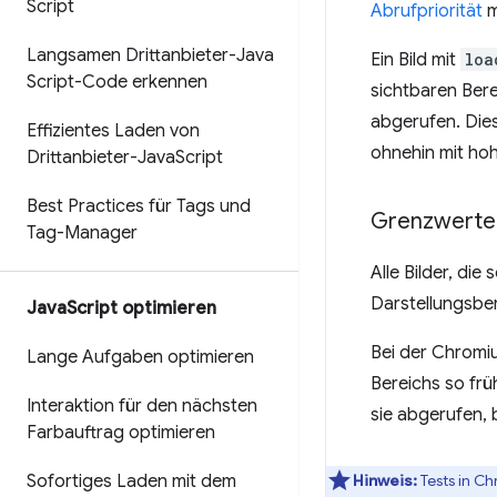
Script
Abrufpriorität
m
Langsamen Drittanbieter-Java
Ein Bild mit
loa
Script-Code erkennen
sichtbaren Bere
abgerufen. Dies
Effizientes Laden von
ohnehin mit hoh
Drittanbieter-Java
Script
Best Practices für Tags und
Grenzwerte 
Tag-Manager
Alle Bilder, die
Darstellungsber
Java
Script optimieren
Bei der Chromi
Lange Aufgaben optimieren
Bereichs so frü
Interaktion für den nächsten
sie abgerufen, 
Farbauftrag optimieren
Hinweis:
Tests in C
Sofortiges Laden mit dem