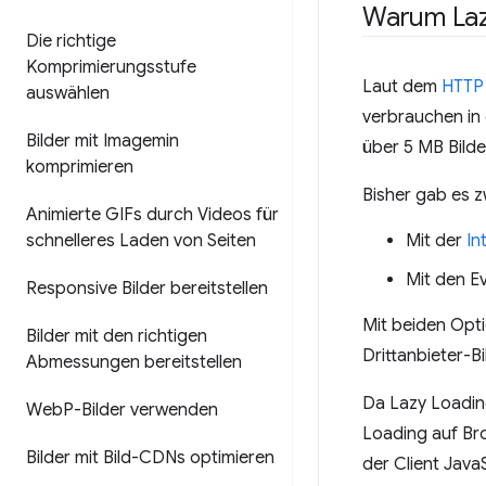
Warum Laz
Die richtige
Komprimierungsstufe
Laut dem
HTTP 
auswählen
verbrauchen in 
Bilder mit Imagemin
über 5 MB Bild
komprimieren
Bisher gab es z
Animierte GIFs durch Videos für
Mit der
In
schnelleres Laden von Seiten
Mit den E
Responsive Bilder bereitstellen
Mit beiden Opti
Bilder mit den richtigen
Drittanbieter-B
Abmessungen bereitstellen
Da Lazy Loading
Web
P-Bilder verwenden
Loading auf Bro
Bilder mit Bild-CDNs optimieren
der Client Java