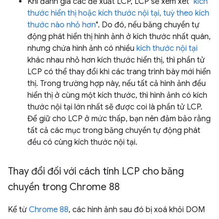
Khi đánh giá các đề xuất LCP, LCP sẽ xem xét "
kích
thước hiển thị hoặc kích thước nội tại, tuỳ theo kích
thước nào nhỏ hơn
". Do đó, nếu băng chuyền tự
động phát hiển thị hình ảnh ở kích thước nhất quán,
nhưng chứa hình ảnh có nhiều
kích thước nội tại
khác nhau nhỏ hơn kích thước hiển thị, thì phần tử
LCP có thể thay đổi khi các trang trình bày mới hiển
thị. Trong trường hợp này, nếu tất cả hình ảnh đều
hiển thị ở cùng một kích thước, thì hình ảnh có kích
thước nội tại lớn nhất sẽ được coi là phần tử LCP.
Để giữ cho LCP ở mức thấp, bạn nên đảm bảo rằng
tất cả các mục trong băng chuyền tự động phát
đều có cùng kích thước nội tại.
Thay đổi đối với cách tính LCP cho băng
chuyền trong Chrome 88
Kể từ
Chrome 88
, các hình ảnh sau đó bị xoá khỏi DOM