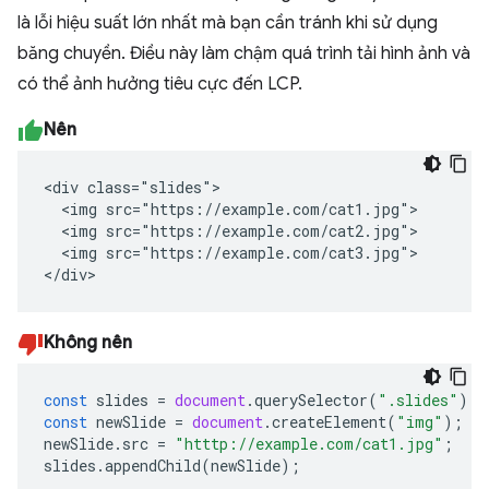
là lỗi hiệu suất lớn nhất mà bạn cần tránh khi sử dụng
băng chuyền. Điều này làm chậm quá trình tải hình ảnh và
có thể ảnh hưởng tiêu cực đến LCP.
Nên
<div class="slides">

  <img src="https://example.com/cat1.jpg">

  <img src="https://example.com/cat2.jpg">

  <img src="https://example.com/cat3.jpg">

</div>
Không nên
const
slides
=
document
.
querySelector
(
".slides"
);
const
newSlide
=
document
.
createElement
(
"img"
);
newSlide
.
src
=
"htttp://example.com/cat1.jpg"
;
slides
.
appendChild
(
newSlide
);