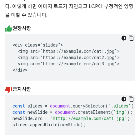
다. 이렇게 하면 이미지 로드가 지연되고 LCP에 부정적인 영향
을 미칠 수 있습니다.
권장사항
<div class="slides">

  <img src="https://example.com/cat1.jpg">

  <img src="https://example.com/cat2.jpg">

  <img src="https://example.com/cat3.jpg">

</div>
금지사항
const
slides
=
document
.
querySelector
(
".slides"
);
const
newSlide
=
document
.
createElement
(
"img"
);
newSlide
.
src
=
"htttp://example.com/cat1.jpg"
;
slides
.
appendChild
(
newSlide
);