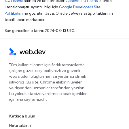
4.0 Lisansı
altında ve kod örnekleri
Apache 2.0 Lisansı
altında
lisanslanmıştır. Ayrıntılı bilgi için
Google Developers Site
Politikaları
'na göz atın. Java, Oracle ve/veya satış ortaklarının
tescilli ticari markasıdır.
Son güncelleme tarihi: 2024-08-13 UTC.
Tüm kullanıcılarınız için farklı tarayıcılarda
çalışan güzel, erişilebilir, hızlı ve güvenli
web siteleri oluşturmanıza yardımcı olmak
istiyoruz. Bu site, Chrome ekibinin üyeleri
ve dışarıdan uzmanlar tarafından yazılan
bu yolculukta size yardımcı olacak içerikler
için ana sayfamızdır.
Katkıda bulun
Hata bildirin