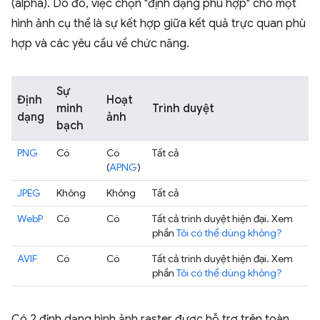
(alpha). Do đó, việc chọn "định dạng phù hợp" cho một
hình ảnh cụ thể là sự kết hợp giữa kết quả trực quan phù
hợp và các yêu cầu về chức năng.
Sự
Định
Hoạt
minh
Trình duyệt
dạng
ảnh
bạch
PNG
Có
Có
Tất cả
(
APNG
)
JPEG
Không
Không
Tất cả
WebP
Có
Có
Tất cả trình duyệt hiện đại. Xem
phần
Tôi có thể dùng không?
AVIF
Có
Có
Tất cả trình duyệt hiện đại. Xem
phần
Tôi có thể dùng không?
Có 2 định dạng hình ảnh raster được hỗ trợ trên toàn